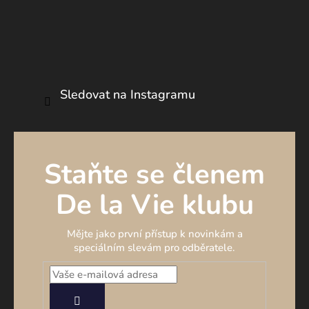
Sledovat na Instagramu
Staňte se členem
De la Vie klubu
Mějte jako první přístup k novinkám a
speciálním slevám pro odběratele.
PŘIHLÁSIT