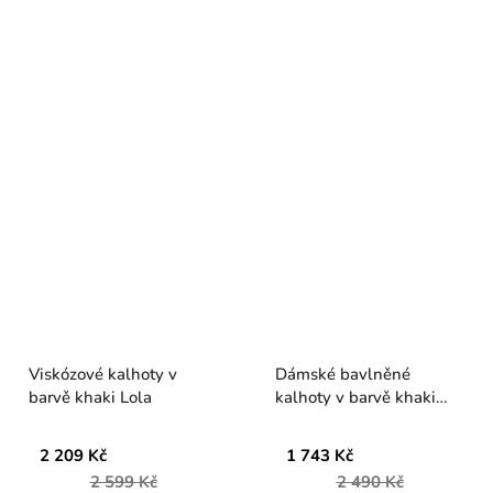
Viskózové kalhoty v
Dámské bavlněné
barvě khaki Lola
kalhoty v barvě khaki
Verpass
2 209 Kč
1 743 Kč
2 599 Kč
2 490 Kč