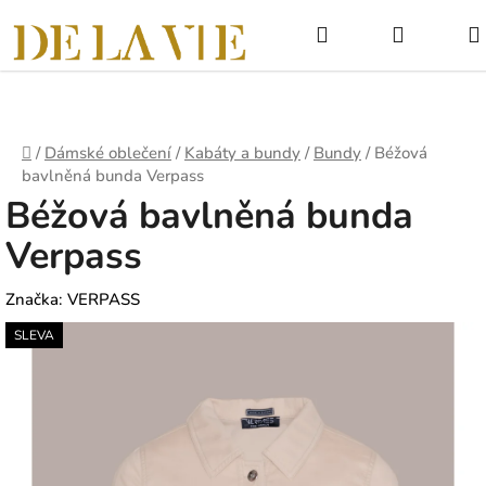
Přejít
Hledat
NÁKUPNÍ
na
obsah
KOŠÍK
Domů
/
Dámské oblečení
/
Kabáty a bundy
/
Bundy
/
Béžová
bavlněná bunda Verpass
Béžová bavlněná bunda
Verpass
Značka:
VERPASS
SLEVA