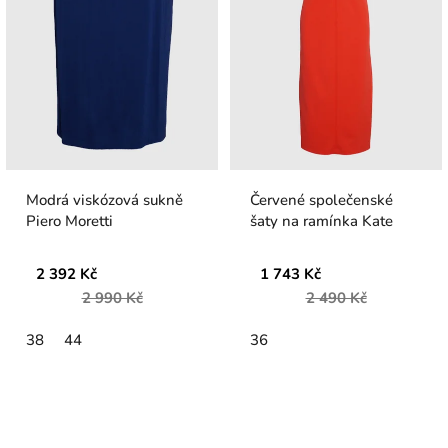
Modrá viskózová sukně
Červené společenské
Piero Moretti
šaty na ramínka Kate
2 392 Kč
1 743 Kč
2 990 Kč
2 490 Kč
38
44
36