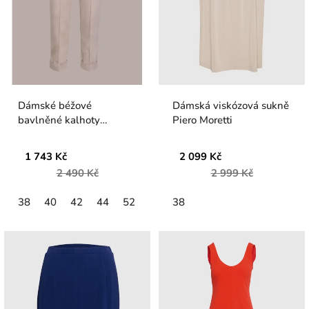
Dámské béžové
Dámská viskózová sukně
bavlněné kalhoty
Piero Moretti
Verpass
1 743 Kč
2 099 Kč
2 490 Kč
2 999 Kč
38
40
42
44
52
38