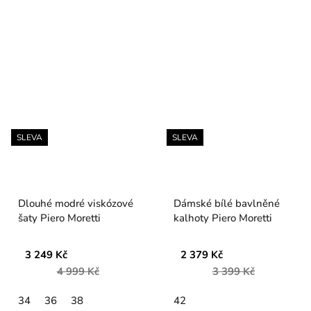
SLEVA
SLEVA
Dlouhé modré viskózové
Dámské bílé bavlněné
šaty Piero Moretti
kalhoty Piero Moretti
3 249 Kč
2 379 Kč
4 999 Kč
3 399 Kč
34
36
38
42