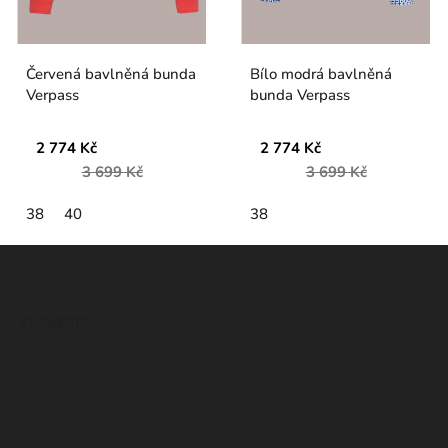
Červená bavlněná bunda
Bílo modrá bavlněná
Verpass
bunda Verpass
2 774 Kč
2 774 Kč
3 699 Kč
3 699 Kč
38
40
38
Z
á
p
Instagram
a
t
í