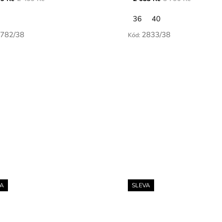
36
40
782/38
2833/38
Kód:
VA
SLEVA