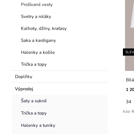
r
Prošívané vesty
a
o
n
Svetry a roláky
d
e
u
Kalhoty, džíny, kraťasy
l
k
Saka a kardigany
t
ů
Halenky a košile
SLE
Trička a topy
Doplňky
Bíl
Výprodej
1 2
Šaty a sukně
34
4
Kód:
Trička a topy
Halenky a tuniky