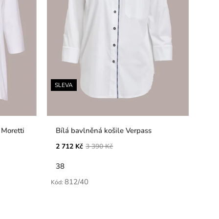
SLEVA
 Moretti
Bílá bavlněná košile Verpass
2 712 Kč
3 390 Kč
38
812/40
Kód: