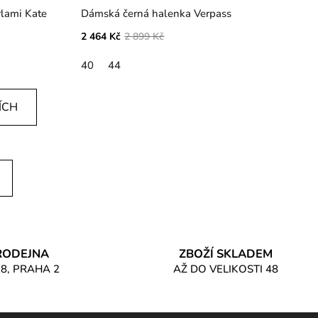
rlami Kate
Dámská černá halenka Verpass
2 464 Kč
2 899 Kč
40
44
ÍCH
RODEJNA
ZBOŽÍ SKLADEM
8, PRAHA 2
AŽ DO VELIKOSTI 48