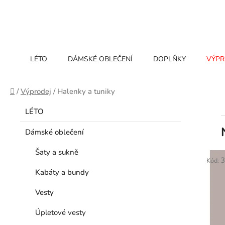
Přejít
na
obsah
LÉTO
DÁMSKÉ OBLEČENÍ
DOPLŇKY
VÝPR
Domů
/
Výprodej
/
Halenky a tuniky
P
Přeskočit
K
LÉTO
kategorie
o
a
t
s
Dámské oblečení
e
t
g
Šaty a sukně
V
r
3
Kód:
o
ý
a
Kabáty a bundy
r
p
n
i
i
Vesty
e
n
s
í
Úpletové vesty
p
p