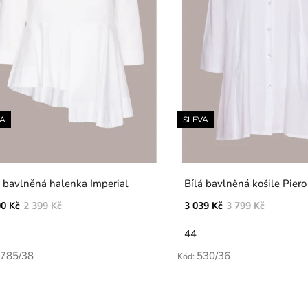
VA
SLEVA
á bavlněná halenka Imperial
Bílá bavlněná košile Piero
00 Kč
2 399 Kč
3 039 Kč
3 799 Kč
44
785/38
530/36
Kód: