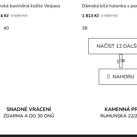
ská bavlněná košile Verpass
Dámská bílá halenka s pe
74 Kč
3 699 Kč
1 813 Kč
2 590 Kč
40
38
NAČÍST 12 DALŠ
S
6
1
t
O
r
v
á
NAHORU
l
n
á
k
d
o
v
a
á
c
n
SNADNÉ VRÁCENÍ
KAMENNÁ P
í
í
ZDARMA A DO 30 DNŮ
RUMUNSKÁ 22/2
p
r
v