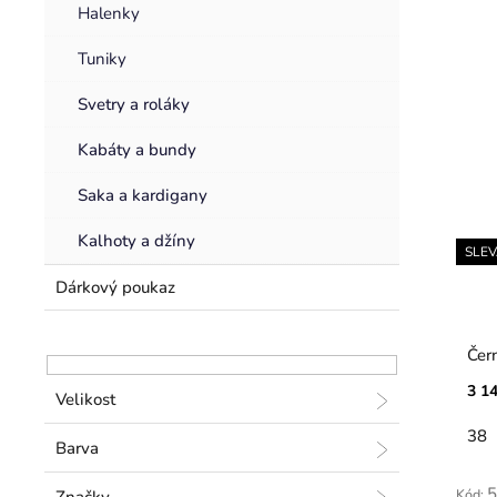
Halenky
Tuniky
Svetry a roláky
Kabáty a bundy
Saka a kardigany
Kalhoty a džíny
SLE
Dárkový poukaz
Čer
3 1
Velikost
38
Barva
5
Kód: