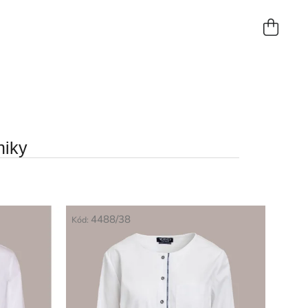
NÁKUP
KOŠÍK
niky
4488/38
Kód: