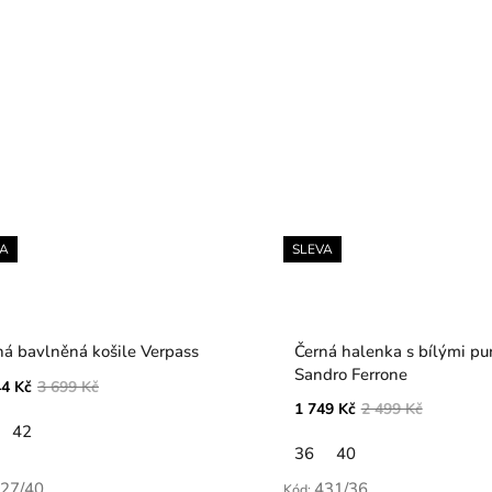
VA
SLEVA
ná bavlněná košile Verpass
Černá halenka s bílými pu
Sandro Ferrone
44 Kč
3 699 Kč
1 749 Kč
2 499 Kč
42
36
40
27/40
431/36
Kód: