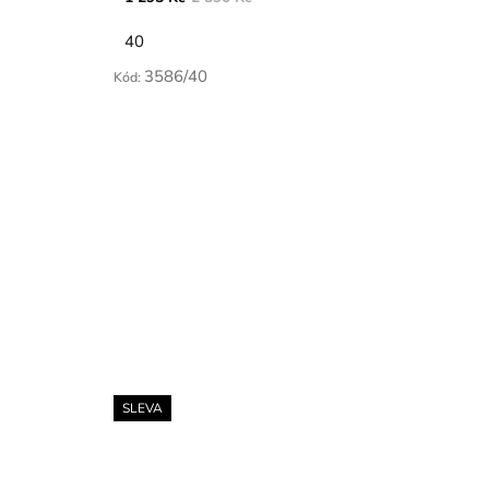
40
3586/40
Kód:
SLEVA