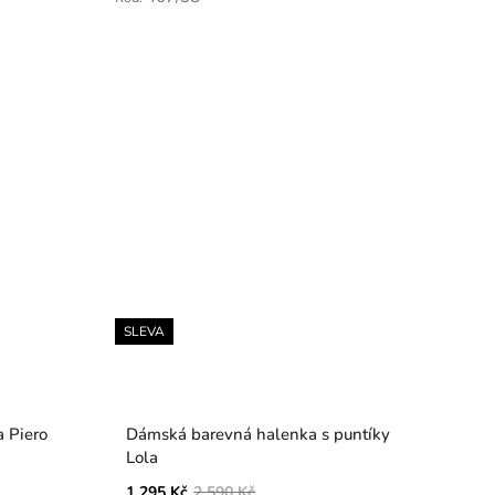
SLEVA
 Piero
Dámská barevná halenka s puntíky
Lola
1 295 Kč
2 590 Kč