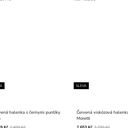
VA
SLEVA
vená halenka s černymi puntíky
Červená viskózová halenka
a
Moretti
49 Kč
2 499 Kč
2 653 Kč
3 790 Kč