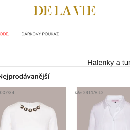
ODEJ
DÁRKOVÝ POUKAZ
Halenky a tu
Nejprodávanější
007/34
2911/BIL2
Kód: