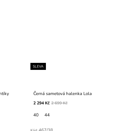
SLEVA
ntíky
Černá sametová halenka Lola
2 294 Kč
2 699 Kč
40
44
467/38
Kód: