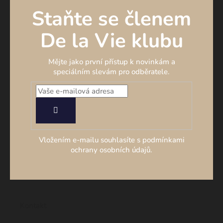
Staňte se členem
De la Vie klubu
Mějte jako první přístup k novinkám a
speciálním slevám pro odběratele.
PŘIHLÁSIT
SE
Vložením e-mailu souhlasíte s podmínkami
ochrany osobních údajů.
Kontakt