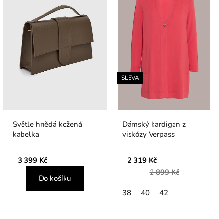
SLEVA
Světle hnědá kožená
Dámský kardigan z
kabelka
viskózy Verpass
3 399 Kč
2 319 Kč
2 899 Kč
Do košíku
38
40
42