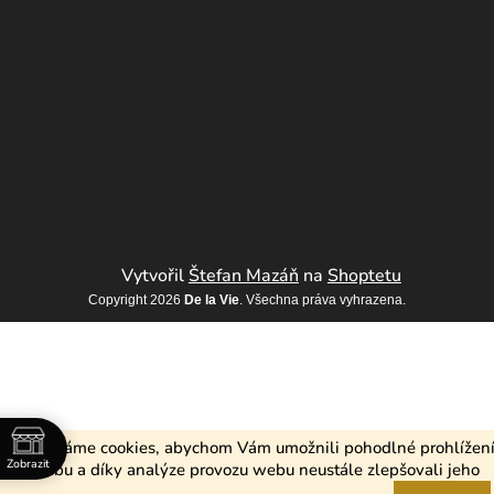
Vytvořil
Štefan Mazáň
na
Shoptetu
Copyright 2026
De la Vie
. Všechna práva vyhrazena.
Používáme cookies, abychom Vám umožnili pohodlné prohlížen
Zobrazit
webu a díky analýze provozu webu neustále zlepšovali jeho
 2