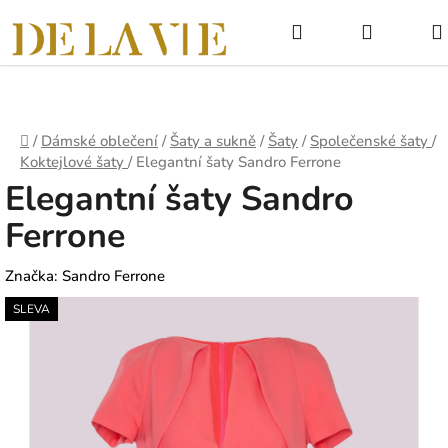
Přejít
Hledat
NÁKUPNÍ
na
obsah
KOŠÍK
Domů
/
Dámské oblečení
/
Šaty a sukně
/
Šaty
/
Společenské šaty
/
Koktejlové šaty
/
Elegantní šaty Sandro Ferrone
Elegantní šaty Sandro
Ferrone
Značka:
Sandro Ferrone
SLEVA