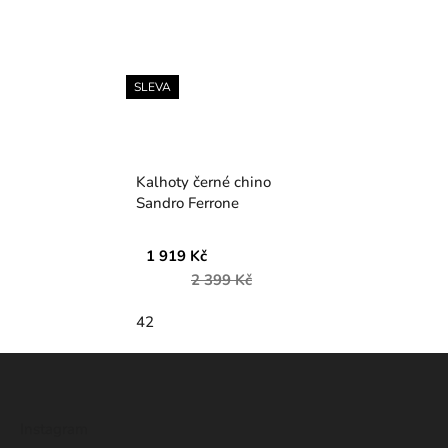
SLEVA
Kalhoty černé chino
Sandro Ferrone
1 919 Kč
2 399 Kč
42
Z
á
p
Instagram
a