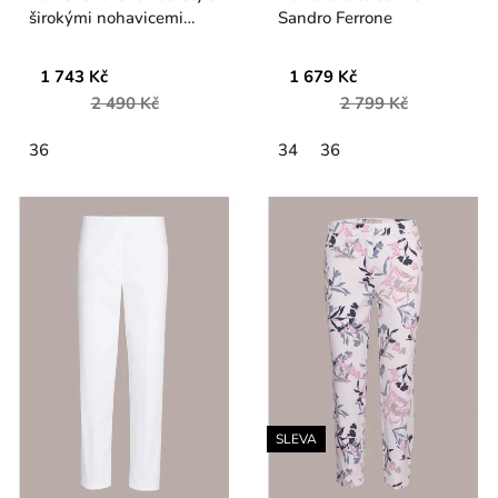
širokými nohavicemi
Sandro Ferrone
Kate
1 743 Kč
1 679 Kč
2 490 Kč
2 799 Kč
36
34
36
SLEVA