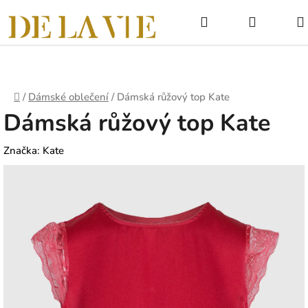
Přejít
Hledat
NÁKUPNÍ
na
obsah
KOŠÍK
Domů
/
Dámské oblečení
/
Dámská růžový top Kate
Dámská růžový top Kate
Značka:
Kate