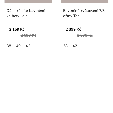
Dámské bílé bavlněné
Bavlněné květované 7/8
kalhoty Lola
džíny Toni
2 159 Kč
2 399 Kč
2 699 Kč
2 999 Kč
38
40
42
38
42