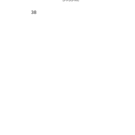
3 799 Kč
38