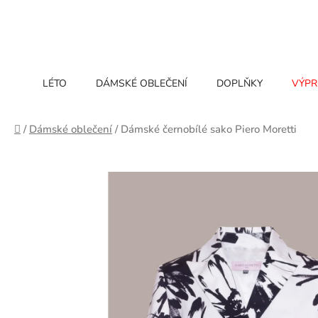
Přejít
na
obsah
LÉTO
DÁMSKÉ OBLEČENÍ
DOPLŇKY
VÝPR
Domů
/
Dámské oblečení
/
Dámské černobílé sako Piero Moretti