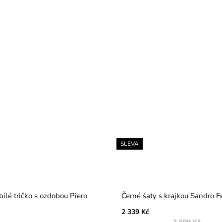
SLEVA
ílé tričko s ozdobou Piero
Černé šaty s krajkou Sandro F
2 339 Kč