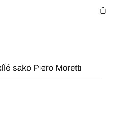
NÁKUP
KOŠÍK
lé sako Piero Moretti