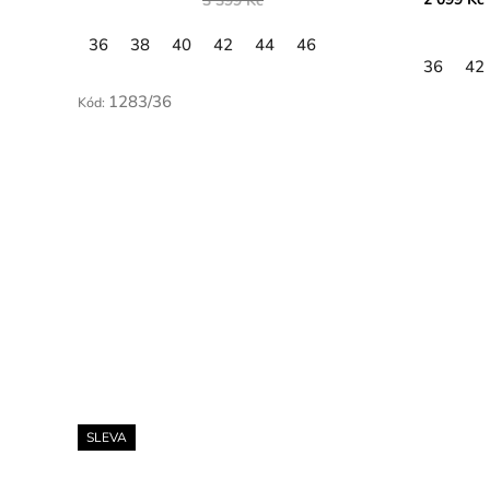
3 399 Kč
36
38
40
42
44
46
36
42
1283/36
Kód:
SLEVA