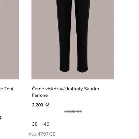
lotte Toni
Černé viskózové kalhoty Sandro
Ferrone
2 209 Kč
2 599 Kč
4
38
40
4797/38
Kód: