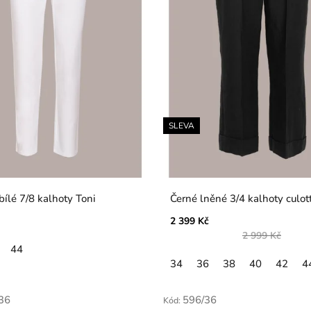
SLEVA
ílé 7/8 kalhoty Toni
Černé lněné 3/4 kalhoty cu
2 399 Kč
2 999 Kč
44
34
36
38
40
42
4
36
596/36
Kód: