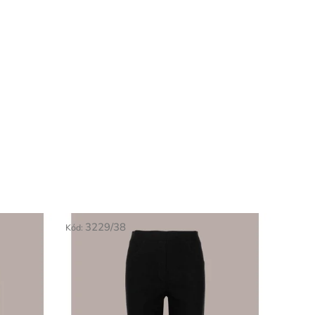
3229/38
Kód: