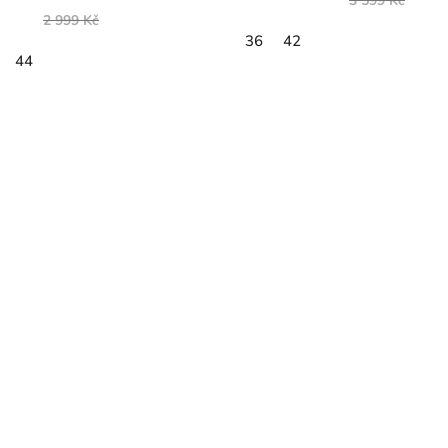
3 599 Kč
2 999 Kč
36
42
44