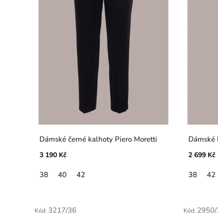
Dámské černé kalhoty Piero Moretti
Dámské b
3 190 Kč
2 699 Kč
38
40
42
38
42
3217/36
2950/
Kód:
Kód: