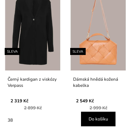
SLEVA
SLEVA
Černý kardigan z viskózy
Dámská hnědá kožená
Verpass
kabelka
2 319 Kč
2 549 Kč
2 899 Kč
2 999 Kč
Do košíku
38