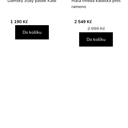
Dámský žlutý pásek Kate
Malá hnědá kabelka přes
rameno
1 190 Kč
2 549 Kč
2 999 Kč
Do košíku
Do košíku