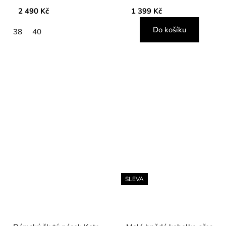
2 490 Kč
1 399 Kč
Do košíku
38
40
SLEVA