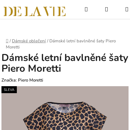
Přejít
Hledat
NÁKUPNÍ
na
obsah
KOŠÍK
Domů
/
Dámské oblečení
/
Dámské letní bavlněné šaty Piero
Moretti
Dámské letní bavlněné šaty
Piero Moretti
Značka:
Piero Moretti
SLEVA