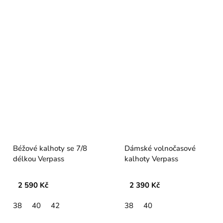
Béžové kalhoty se 7/8
Dámské volnočasové
délkou Verpass
kalhoty Verpass
2 590 Kč
2 390 Kč
38
40
42
38
40