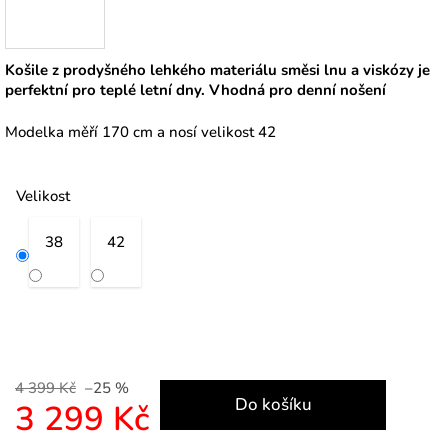
Košile z prodyšného lehkého materiálu směsi lnu a viskózy je
perfektní pro teplé letní dny. Vhodná pro denní nošení
Modelka měří 170 cm a nosí velikost 42
Velikost
38
42
4 399 Kč
–25 %
Do košíku
3 299 Kč