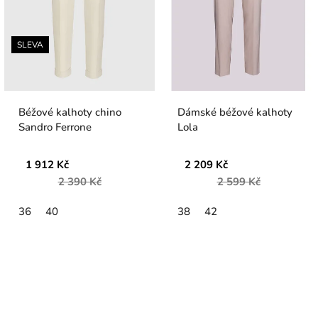
SLEVA
Béžové kalhoty chino
Dámské béžové kalhoty
Sandro Ferrone
Lola
1 912 Kč
2 209 Kč
2 390 Kč
2 599 Kč
36
40
38
42