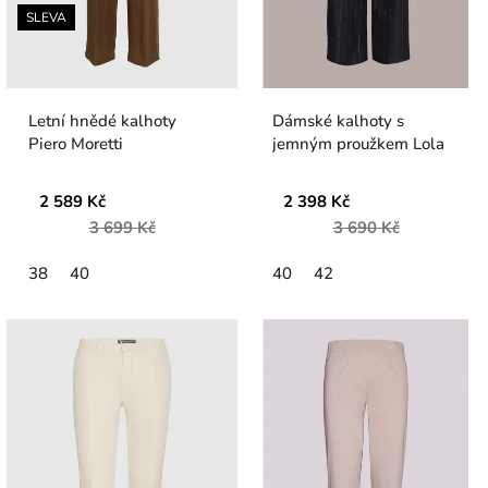
SLEVA
Letní hnědé kalhoty
Dámské kalhoty s
Piero Moretti
jemným proužkem Lola
2 589 Kč
2 398 Kč
3 699 Kč
3 690 Kč
38
40
40
42