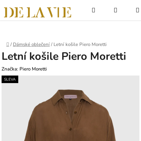
Přejít
Hledat
NÁKUPNÍ
na
obsah
KOŠÍK
Domů
/
Dámské oblečení
/
Letní košile Piero Moretti
Letní košile Piero Moretti
Značka:
Piero Moretti
SLEVA