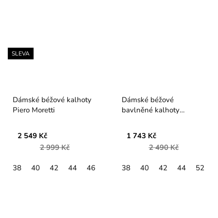
SLEVA
Dámské béžové kalhoty
Dámské béžové
Piero Moretti
bavlněné kalhoty
Verpass
2 549 Kč
1 743 Kč
2 999 Kč
2 490 Kč
38
40
42
44
46
38
40
42
44
52