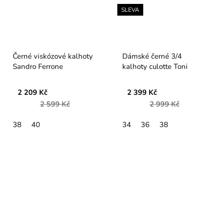
SLEVA
Černé viskózové kalhoty
Dámské černé 3/4
Sandro Ferrone
kalhoty culotte Toni
2 209 Kč
2 399 Kč
2 599 Kč
2 999 Kč
38
40
34
36
38