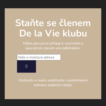
Staňte se členem
De la Vie klubu
Mějte jako první přístup k novinkám a
speciálním slevám pro odběratele.
PŘIHLÁSIT
SE
Vložením e-mailu souhlasíte s podmínkami
ochrany osobních údajů.