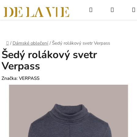
Přejít
Hledat
NÁKUPNÍ
na
obsah
KOŠÍK
Domů
/
Dámské oblečení
/
Šedý rolákový svetr Verpass
Šedý rolákový svetr
Verpass
Značka:
VERPASS