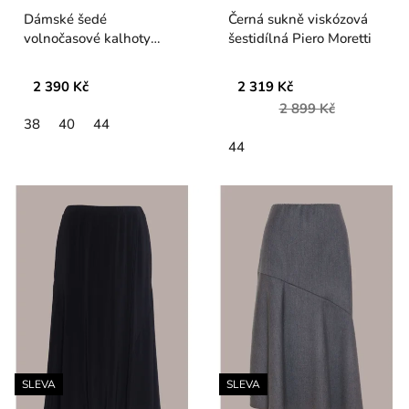
Dámské šedé
Černá sukně viskózová
volnočasové kalhoty
šestidílná Piero Moretti
Verpass
2 390 Kč
2 319 Kč
2 899 Kč
38
40
44
44
SLEVA
SLEVA