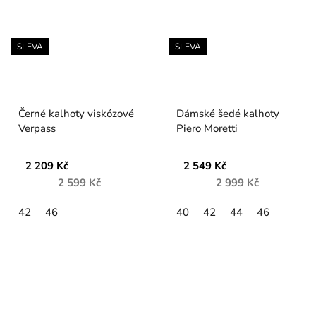
SLEVA
SLEVA
Černé kalhoty viskózové
Dámské šedé kalhoty
Verpass
Piero Moretti
2 209 Kč
2 549 Kč
2 599 Kč
2 999 Kč
42
46
40
42
44
46