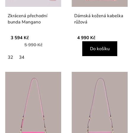
Zkrácená přechodní
Dámská kožená kabelka
bunda Mangano
růžová
3 594 Kč
4 990 Kč
5 990 Kč
Do košíku
32
34