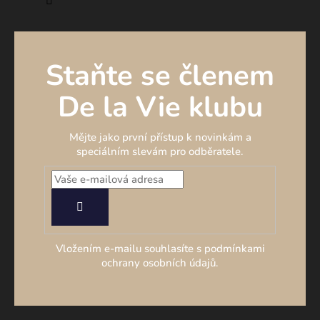
Staňte se členem
De la Vie klubu
Mějte jako první přístup k novinkám a
speciálním slevám pro odběratele.
PŘIHLÁSIT
SE
Vložením e-mailu souhlasíte s podmínkami
ochrany osobních údajů.