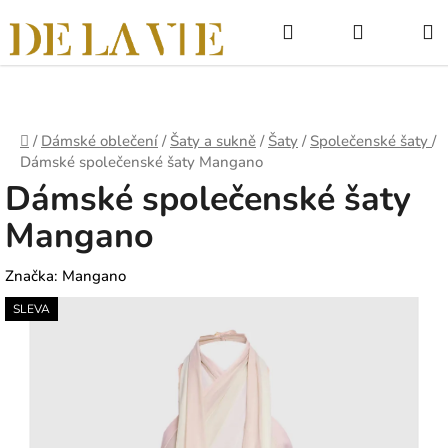
Přejít
Hledat
NÁKUPNÍ
na
obsah
KOŠÍK
Domů
/
Dámské oblečení
/
Šaty a sukně
/
Šaty
/
Společenské šaty
/
Dámské společenské šaty Mangano
Dámské společenské šaty
Mangano
Značka:
Mangano
SLEVA