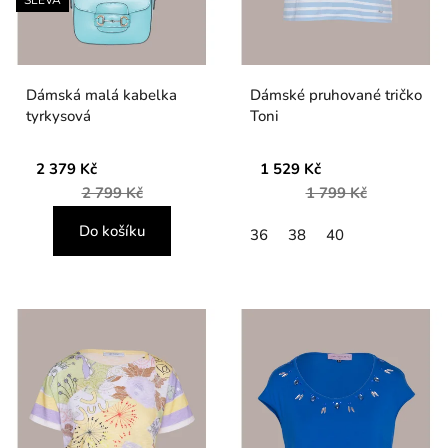
Dámská malá kabelka
Dámské pruhované tričko
tyrkysová
Toni
2 379 Kč
1 529 Kč
2 799 Kč
1 799 Kč
Do košíku
36
38
40