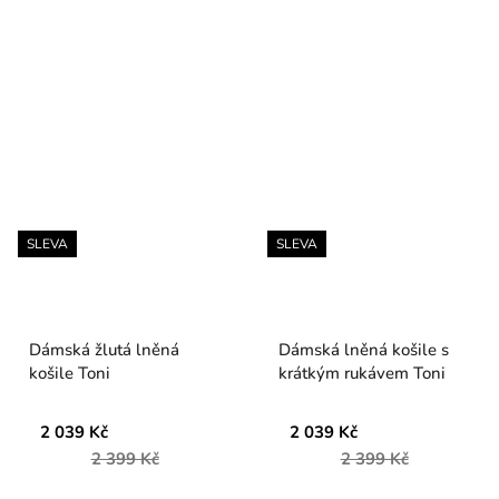
SLEVA
SLEVA
Dámská žlutá lněná
Dámská lněná košile s
košile Toni
krátkým rukávem Toni
2 039 Kč
2 039 Kč
2 399 Kč
2 399 Kč