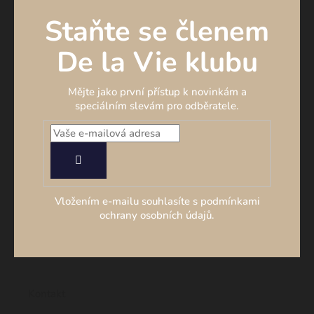
Staňte se členem
De la Vie klubu
Mějte jako první přístup k novinkám a
speciálním slevám pro odběratele.
PŘIHLÁSIT
SE
Vložením e-mailu souhlasíte s podmínkami
ochrany osobních údajů.
Kontakt