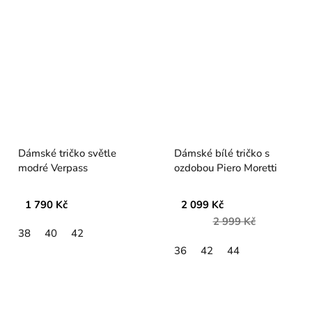
Dámské tričko světle
Dámské bílé tričko s
modré Verpass
ozdobou Piero Moretti
1 790 Kč
2 099 Kč
2 999 Kč
38
40
42
36
42
44