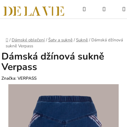
Přejít
Hledat
NÁKUPNÍ
na
obsah
KOŠÍK
Domů
/
Dámské oblečení
/
Šaty a sukně
/
Sukně
/
Dámská džínová
sukně Verpass
Dámská džínová sukně
Verpass
Značka:
VERPASS