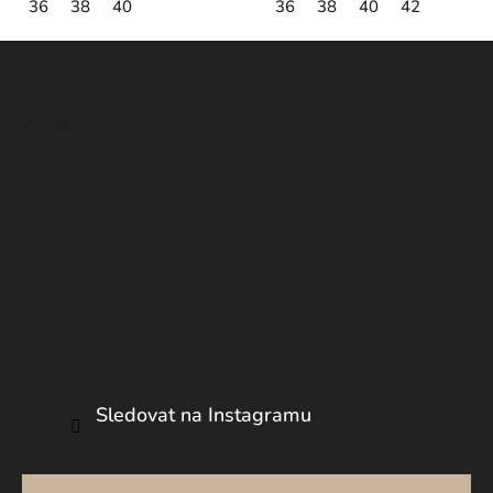
36
38
40
36
38
40
42
Z
á
p
Instagram
a
t
í
Sledovat na Instagramu