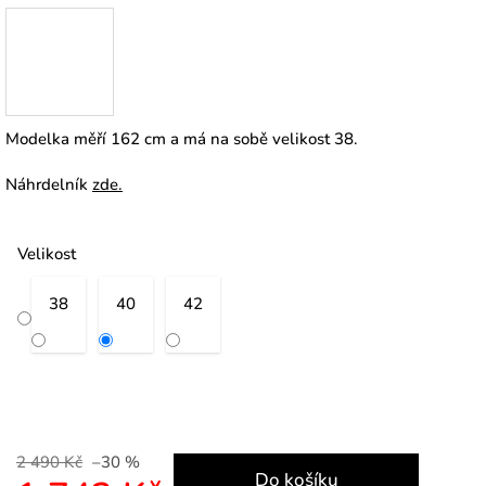
Modelka měří 162 cm a má na sobě velikost 38.
Náhrdelník
zde
.
Velikost
38
40
42
2 490 Kč
–30 %
Do košíku