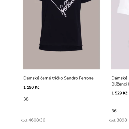
Dámské černé tričko Sandro Ferrone
Dámské b
Blíženci
1 190 Kč
1 529 Kč
38
36
4608/36
3898
Kód:
Kód: