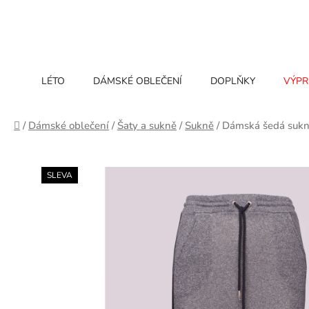
Přejít
na
obsah
LÉTO
DÁMSKÉ OBLEČENÍ
DOPLŇKY
VÝPR
Domů
/
Dámské oblečení
/
Šaty a sukně
/
Sukně
/
Dámská šedá sukn
SLEVA