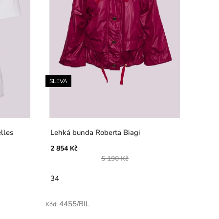
SLEVA
lles
Lehká bunda Roberta Biagi
2 854 Kč
5 190 Kč
34
4455/BIL
Kód: