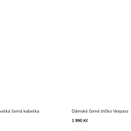
elká černá kabelka
Dámské černé tričko Verpass
1 990 Kč