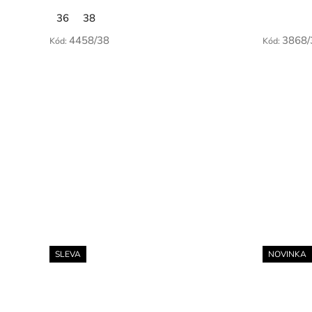
36
38
4458/38
3868/
Kód:
Kód:
SLEVA
NOVINKA