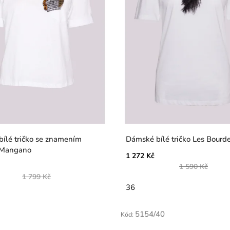
ílé tričko se znamením
Dámské bílé tričko Les Bourde
 Mangano
1 272 Kč
1 590 Kč
1 799 Kč
36
5154/40
Kód: