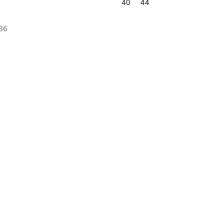
40
44
36