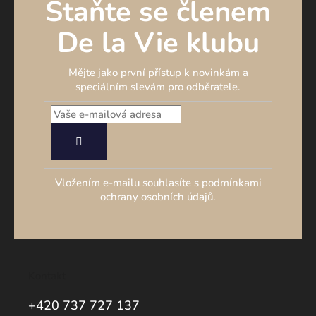
Staňte se členem
De la Vie klubu
Mějte jako první přístup k novinkám a
speciálním slevám pro odběratele.
PŘIHLÁSIT
SE
Vložením e-mailu souhlasíte s podmínkami
ochrany osobních údajů.
Kontakt
+420 737 727 137