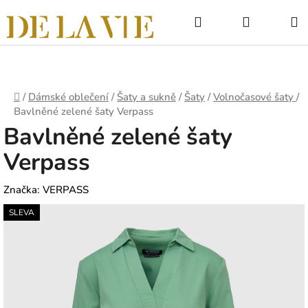
Přejít
Hledat
NÁKUPNÍ
na
obsah
KOŠÍK
Domů
/
Dámské oblečení
/
Šaty a sukně
/
Šaty
/
Volnočasové šaty
/
Bavlněné zelené šaty Verpass
Bavlněné zelené šaty
Verpass
Značka:
VERPASS
SLEVA