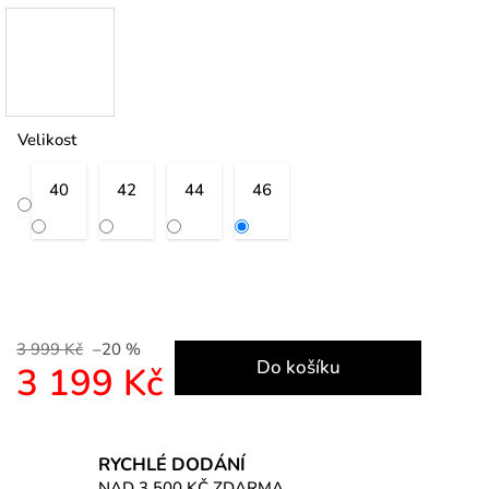
Velikost
40
42
44
46
3 999 Kč
–20 %
Do košíku
3 199 Kč
Měrná cena:
RYCHLÉ DODÁNÍ
NAD 3 500 KČ ZDARMA