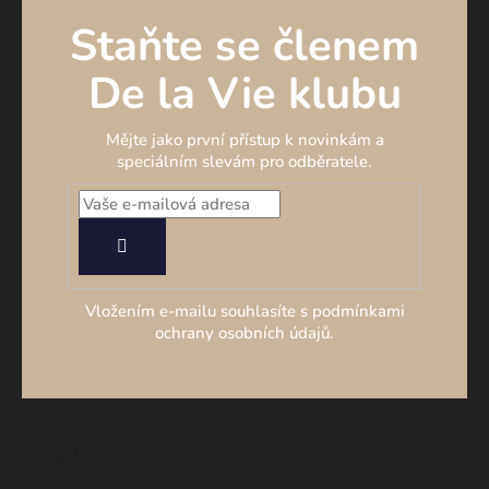
Staňte se členem
De la Vie klubu
Mějte jako první přístup k novinkám a
speciálním slevám pro odběratele.
PŘIHLÁSIT
SE
Vložením e-mailu souhlasíte s podmínkami
ochrany osobních údajů.
Kontakt