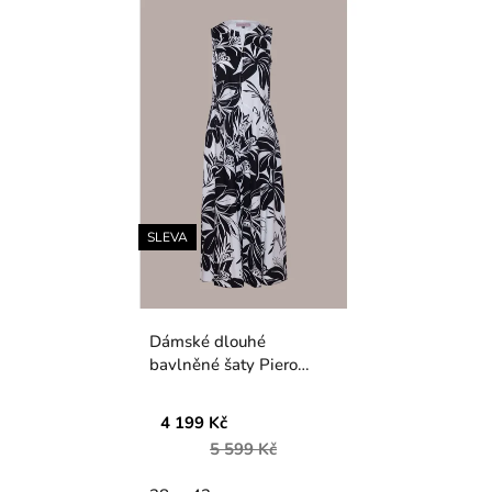
SLEVA
Dámské dlouhé
bavlněné šaty Piero
Moretti
4 199 Kč
5 599 Kč