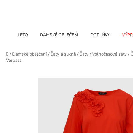
Přejít
na
obsah
LÉTO
DÁMSKÉ OBLEČENÍ
DOPLŇKY
VÝPR
Domů
/
Dámské oblečení
/
Šaty a sukně
/
Šaty
/
Volnočasové šaty
/
Č
Verpass