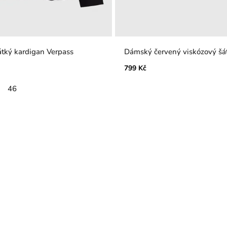
átký kardigan Verpass
Dámský červený viskózový šá
799 Kč
46