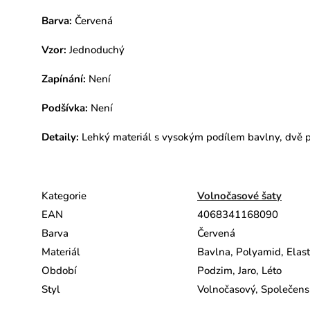
Barva:
Červená
Vzor:
Jednoduchý
Zapínání:
Není
Podšívka:
Není
Detaily:
Lehký materiál s vysokým podílem bavlny, dvě p
Kategorie
Volnočasové šaty
EAN
4068341168090
Barva
Červená
Materiál
Bavlna, Polyamid, Elas
Období
Podzim, Jaro, Léto
Styl
Volnočasový, Společens