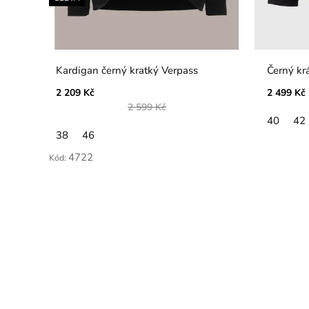
Kardigan černý kratký Verpass
Černý kr
2 209 Kč
2 499 Kč
2 599 Kč
40
42
38
46
4722
Kód: