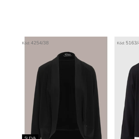
4254/38
5163/
Kód:
Kód:
SLEVA