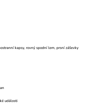
ostranní kapsy, rovný spodní lem, prsní záševky
tan
ké události