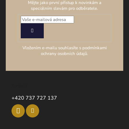
Mějte jako první přístup k novinkám a
speciálním slevám pro odběratele.
PŘIHLÁSIT
SE
Vložením e-mailu souhlasíte s podmínkami
ochrany osobních údajů.
Kontakt
+420 737 727 137