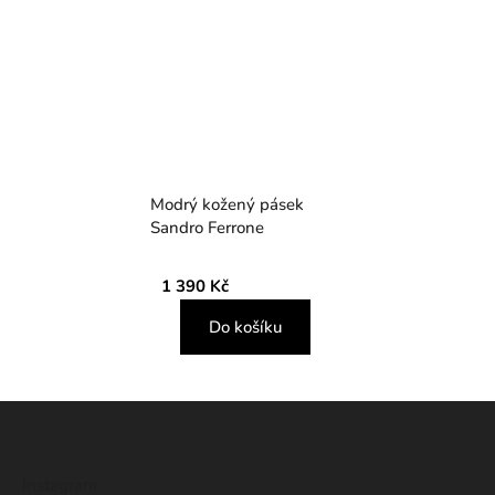
Modrý kožený pásek
Sandro Ferrone
1 390 Kč
Do košíku
Z
á
p
Instagram