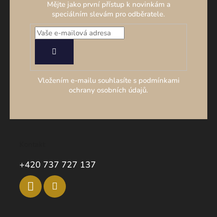
Mějte jako první přístup k novinkám a
speciálním slevám pro odběratele.
PŘIHLÁSIT
SE
Vložením e-mailu souhlasíte s podmínkami
ochrany osobních údajů.
Kontakt
+420 737 727 137