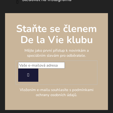
Staňte se členem
De la Vie klubu
Mějte jako první přístup k novinkám a
speciálním slevám pro odběratele.
PŘIHLÁSIT
SE
Vložením e-mailu souhlasíte s podmínkami
ochrany osobních údajů.