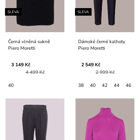
SLEVA
SLEVA
Černá vlněná sukně
Dámské černé kalhoty
Piero Moretti
Piero Moretti
3 149 Kč
2 549 Kč
4 499 Kč
2 999 Kč
40
38
40
42
44
46