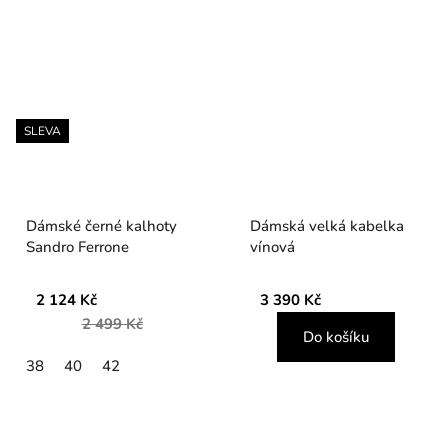
SLEVA
Dámské černé kalhoty
Dámská velká kabelka
Sandro Ferrone
vínová
2 124 Kč
3 390 Kč
2 499 Kč
Do košíku
38
40
42