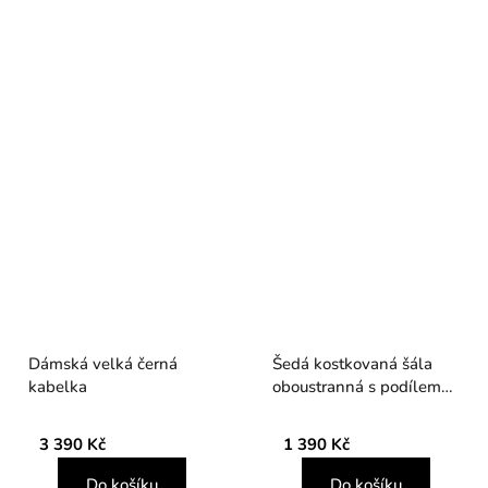
Dámská velká černá
Šedá kostkovaná šála
kabelka
oboustranná s podílem
vlny
3 390 Kč
1 390 Kč
Do košíku
Do košíku