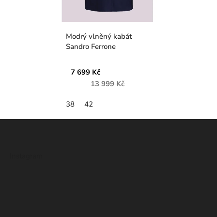
Modrý vlněný kabát
Sandro Ferrone
7 699 Kč
13 999 Kč
38
42
Z
á
p
Instagram
a
t
í