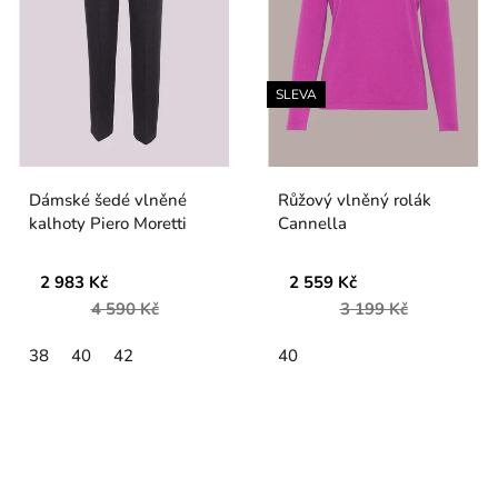
SLEVA
Dámské šedé vlněné
Růžový vlněný rolák
kalhoty Piero Moretti
Cannella
2 983 Kč
2 559 Kč
4 590 Kč
3 199 Kč
38
40
42
40