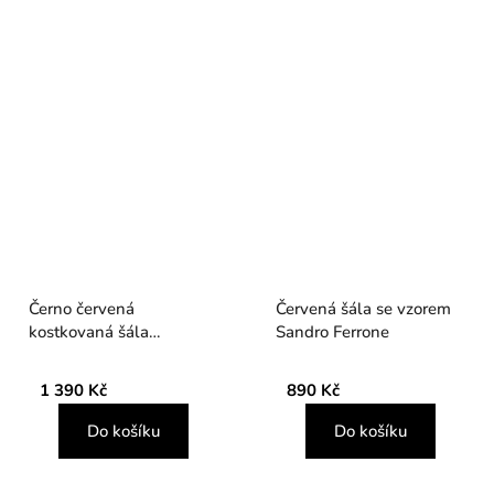
Černo červená
Červená šála se vzorem
kostkovaná šála
Sandro Ferrone
oboustranná s podílem
vlny
1 390 Kč
890 Kč
Do košíku
Do košíku