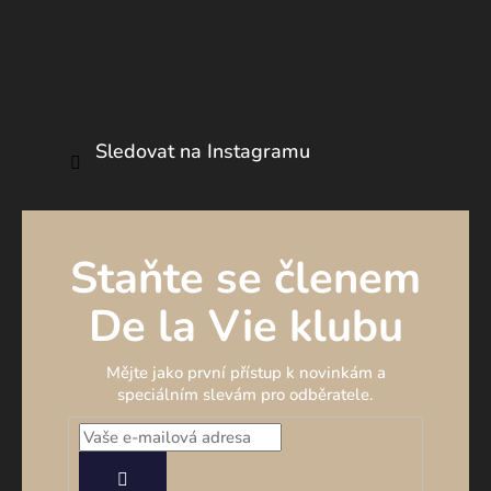
Sledovat na Instagramu
Staňte se členem
De la Vie klubu
Mějte jako první přístup k novinkám a
speciálním slevám pro odběratele.
PŘIHLÁSIT