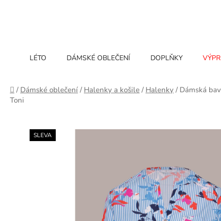
Přejít
na
obsah
LÉTO
DÁMSKÉ OBLEČENÍ
DOPLŇKY
VÝPR
Domů
/
Dámské oblečení
/
Halenky a košile
/
Halenky
/
Dámská bav
Toni
SLEVA