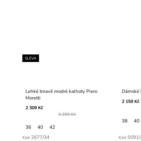
SLEVA
Lehké tmavě modré kalhoty Piero
Dámské b
Moretti
2 159 Kč
2 309 Kč
3 299 Kč
38
40
36
40
42
2677/34
5091/
Kód:
Kód: