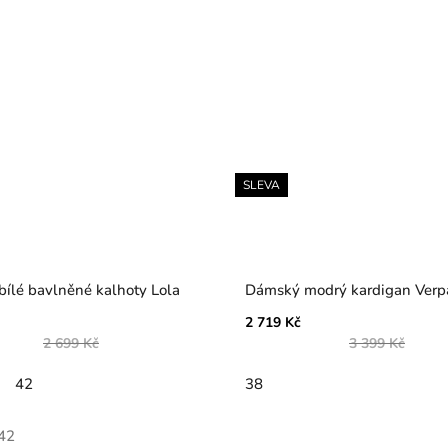
SLEVA
ílé bavlněné kalhoty Lola
Dámský modrý kardigan Verp
2 719 Kč
2 699 Kč
3 399 Kč
42
38
42