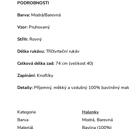
PODROBNOSTI
Barva:
Modrá/Barevná
Vzor:
Pruhovaný
Střih:
Rovný
Délka rukávu:
Tříčtvrteční rukáv
Celková délka zad:
74 cm (velikost 40)
Zapínání:
Knoflíky
Detaily:
Příjemný, měkký a vzdušný 100% bavlněný materiá
Kategorie
Halenky
Barva
Modrá, Barevná
Materiál
Bavlna (100%)