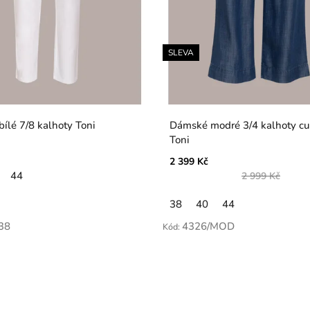
SLEVA
ílé 7/8 kalhoty Toni
Dámské modré 3/4 kalhoty cu
Toni
2 399 Kč
44
2 999 Kč
38
40
44
38
4326/MOD
Kód: