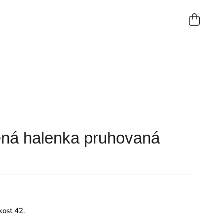
NÁKUP
KOŠÍK
ná halenka pruhovaná
kost 42.