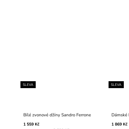
SLEVA
SLEVA
Bílé zvonové džíny Sandro Ferrone
Dámské k
1 559 Kč
1 869 Kč