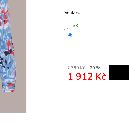
Velikost
38
2 390 Kč
–20 %
1 912 Kč
Měrná cena: