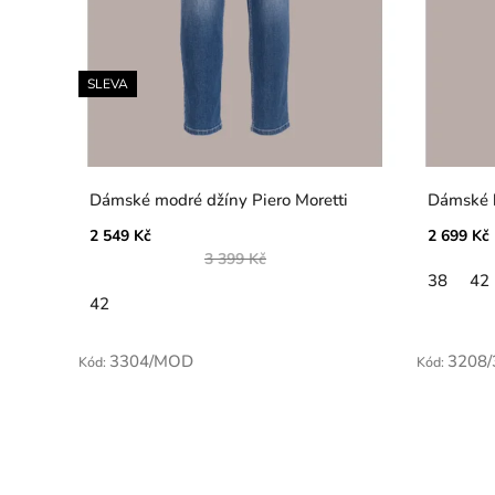
SLEVA
Dámské modré džíny Piero Moretti
Dámské b
2 549 Kč
2 699 Kč
3 399 Kč
38
42
42
3304/MOD
3208/
Kód:
Kód: