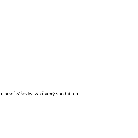
u, prsní záševky, zakřivený spodní lem