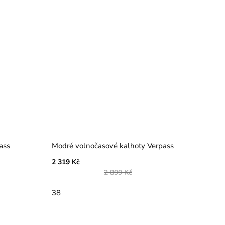
ass
Modré volnočasové kalhoty Verpass
2 319 Kč
2 899 Kč
38