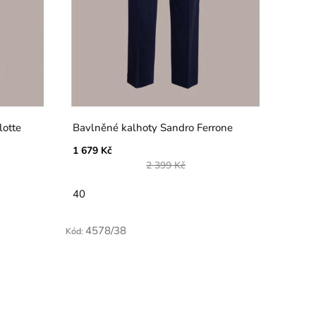
lotte
Bavlněné kalhoty Sandro Ferrone
1 679 Kč
2 399 Kč
40
4578/38
Kód: