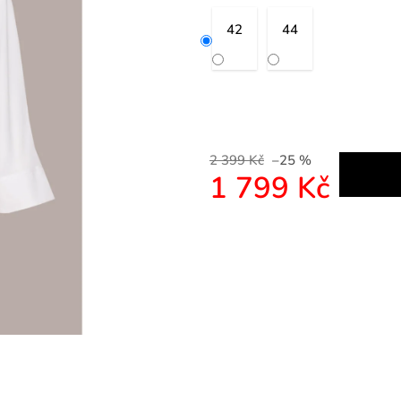
42
44
2 399 Kč
–25 %
1 799 Kč
Měrná cena: