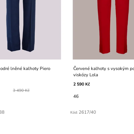
dré lněné kalhoty Piero
Červené kalhoty s vysokým podílem
viskózy Lola
2 590 Kč
3 490 Kč
46
38
2617/40
Kód: