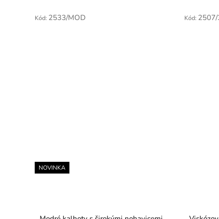
2533/MOD
2507/
Kód:
Kód:
NOVINKA
Modré kalhoty s širokými nohavicemi
Viskózov