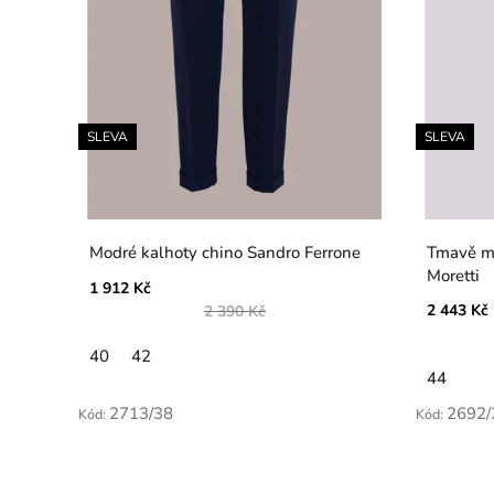
SLEVA
SLEVA
Modré kalhoty chino Sandro Ferrone
Tmavě mo
Moretti
1 912 Kč
2 443 Kč
2 390 Kč
40
42
44
2713/38
2692/
Kód:
Kód: