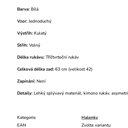
Barva:
Bílá
Vzor:
Jednoduchý
Výstřih:
Kulatý
Střih:
Volný
Délka rukávu:
Tříčtvrteční rukáv
Celková délka zad:
63 cm (velikost 42)
Zapínání:
Není
Detaily:
Lehký splývavý materiál,
kimono rukáv,
asymetri
Kategorie
Halenky
EAN
Zvolte variantu