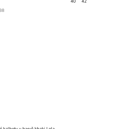
40
42
38
é kalhoty v barvě khaki Lola