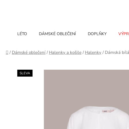
Přejít
na
obsah
LÉTO
DÁMSKÉ OBLEČENÍ
DOPLŇKY
VÝPR
Domů
/
Dámské oblečení
/
Halenky a košile
/
Halenky
/
Dámská bílá
SLEVA