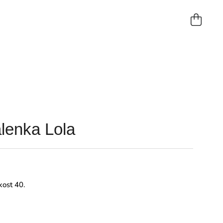
NÁKUP
KOŠÍK
lenka Lola
kost 40.