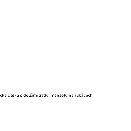
cká délka s delšími zády,
manžety na rukávech