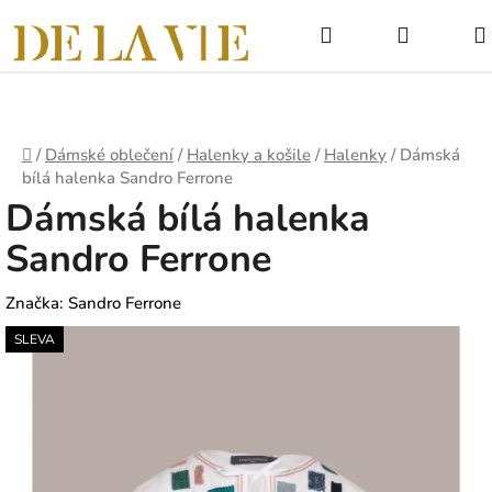
Přejít
Hledat
NÁKUPNÍ
na
obsah
KOŠÍK
Domů
/
Dámské oblečení
/
Halenky a košile
/
Halenky
/
Dámská
bílá halenka Sandro Ferrone
Dámská bílá halenka
Sandro Ferrone
Značka:
Sandro Ferrone
SLEVA