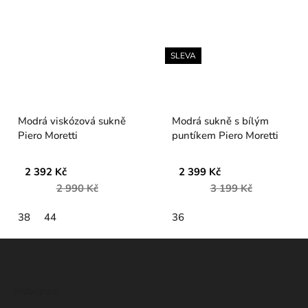
SLEVA
Modrá viskózová sukně
Modrá sukně s bílým
Piero Moretti
puntíkem Piero Moretti
2 392 Kč
2 399 Kč
2 990 Kč
3 199 Kč
38
44
36
Z
á
p
Instagram
a