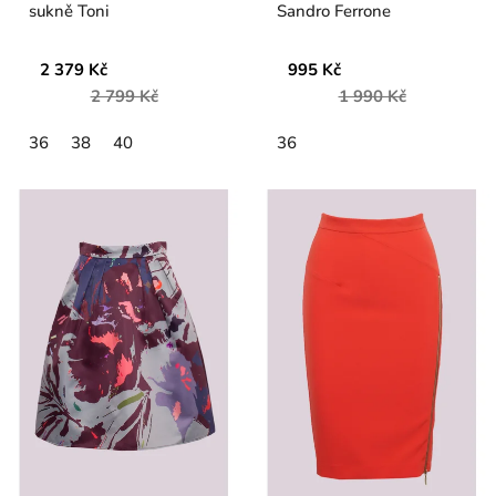
sukně Toni
Sandro Ferrone
2 379 Kč
995 Kč
2 799 Kč
1 990 Kč
36
38
40
36