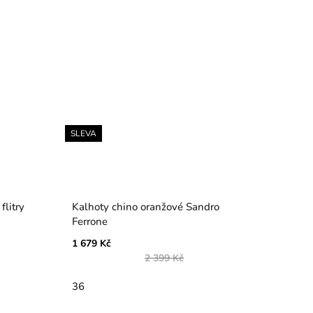
SLEVA
litry
Kalhoty chino oranžové Sandro
Ferrone
1 679 Kč
2 399 Kč
36