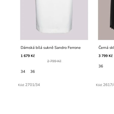
Dámská bílá sukně Sandro Ferrone
Černá sk
1 679 Kč
3 799 Kč
2 799 Kč
36
34
36
2701/34
2617/
Kód:
Kód: