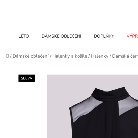
Přejít
na
obsah
LÉTO
DÁMSKÉ OBLEČENÍ
DOPLŇKY
VÝPR
Domů
/
Dámské oblečení
/
Halenky a košile
/
Halenky
/
Dámská čern
SLEVA