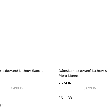
ostkované kalhoty Sandro
Dámské kostkované kalhoty s f
Piero Moretti
2 774 Kč
2 499 Kč
3 699 Kč
36
38
34