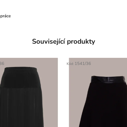
 práce
Související produkty
36
1541/36
Kód: