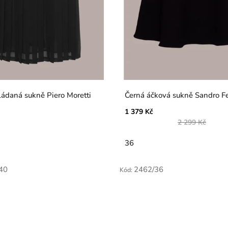
ládaná sukně Piero Moretti
Černá áčková sukně Sandro F
1 379 Kč
2 299 Kč
36
40
2462/36
Kód: