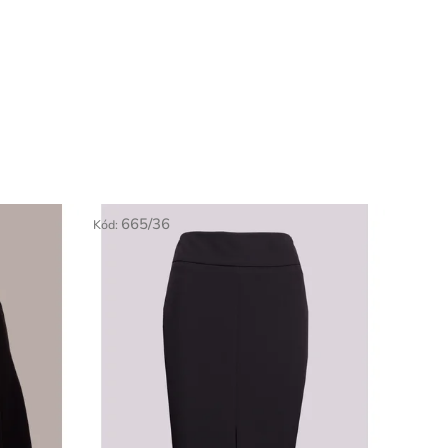
665/36
Kód: