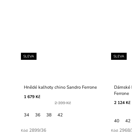
SLEVA
SLEVA
Hnědé kalhoty chino Sandro Ferrone
Dámské k
Ferrone
1 679 Kč
2 124 Kč
2 399 Kč
34
36
38
42
40
42
2899/36
2968/
Kód:
Kód: