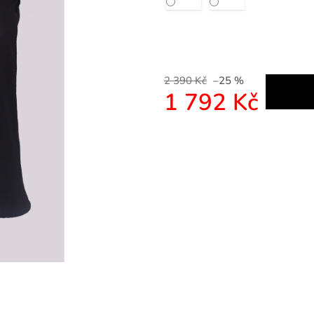
2 390 Kč
–25 %
1 792 Kč
Měrná cena: