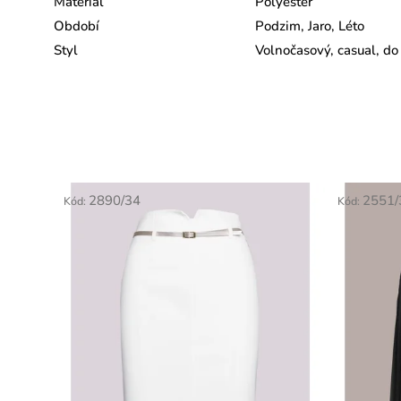
Materiál
Polyester
Období
Podzim, Jaro, Léto
Styl
Volnočasový, casual, do
2890/34
2551/
Kód:
Kód: