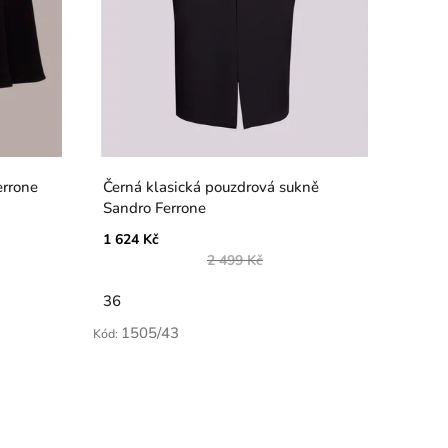
errone
Černá klasická pouzdrová sukně
Sandro Ferrone
1 624 Kč
2 499 Kč
36
1505/43
Kód: