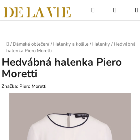
Přejít
Hledat
NÁKUPNÍ
na
obsah
KOŠÍK
Domů
/
Dámské oblečení
/
Halenky a košile
/
Halenky
/
Hedvábná
halenka Piero Moretti
Hedvábná halenka Piero
Moretti
Značka:
Piero Moretti