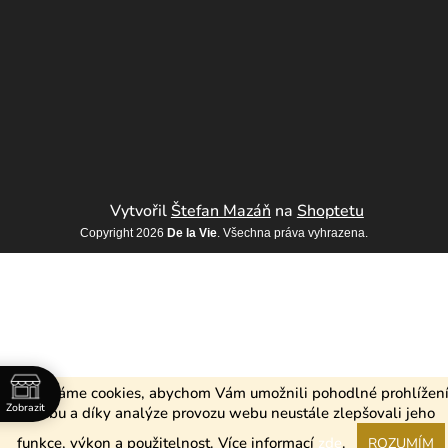
Vytvořil
Štefan Mazáň
na
Shoptetu
Copyright 2026
De la Vie
. Všechna práva vyhrazena.
Používáme cookies, abychom Vám umožnili pohodlné prohlížen
Zobrazit
webu a díky analýze provozu webu neustále zlepšovali jeho
 2
funkce, výkon a použitelnost.
Více informací
zde
.
ROZUMÍM