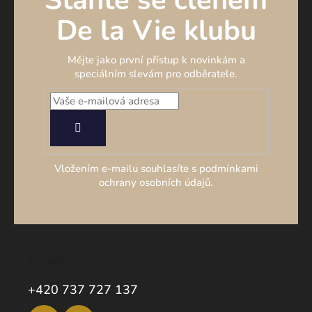
De la Vie klubu
Mějte jako první přístup k novinkám a
speciálním slevám pro odběratele.
PŘIHLÁSIT
SE
Vložením e-mailu souhlasíte s podmínkami
ochrany osobních údajů.
Kontakt
+420 737 727 137