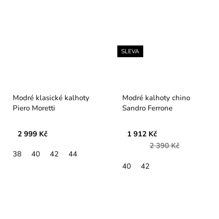
SLEVA
Modré klasické kalhoty
Modré kalhoty chino
Piero Moretti
Sandro Ferrone
2 999 Kč
1 912 Kč
2 390 Kč
38
40
42
44
40
42