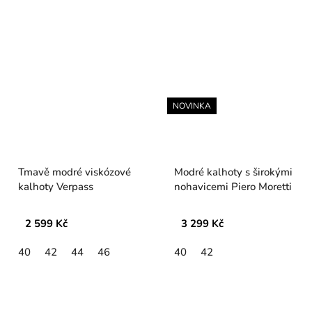
NOVINKA
Tmavě modré viskózové
Modré kalhoty s širokými
kalhoty Verpass
nohavicemi Piero Moretti
2 599 Kč
3 299 Kč
40
42
44
46
40
42