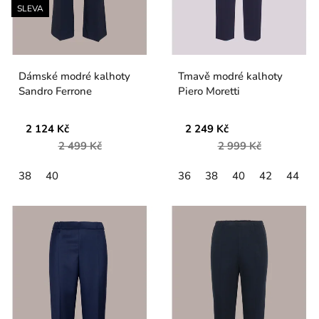
SLEVA
Dámské modré kalhoty
Tmavě modré kalhoty
Sandro Ferrone
Piero Moretti
2 124 Kč
2 249 Kč
2 499 Kč
2 999 Kč
38
40
36
38
40
42
44