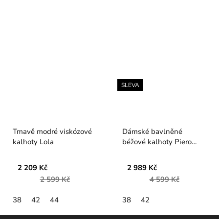
SLEVA
Tmavě modré viskózové
Dámské bavlněné
kalhoty Lola
béžové kalhoty Piero
Moretti
2 209 Kč
2 989 Kč
2 599 Kč
4 599 Kč
38
42
44
38
42