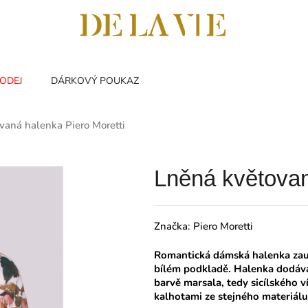
ODEJ
DÁRKOVÝ POUKAZ
vaná halenka Piero Moretti
Lněná květovan
Značka:
Piero Moretti
Romantická dámská halenka zauj
bílém podkladě. Halenka dodáv
barvě marsala, tedy sicílského v
kalhotami ze stejného materiálu