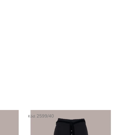
2599/40
Kód: