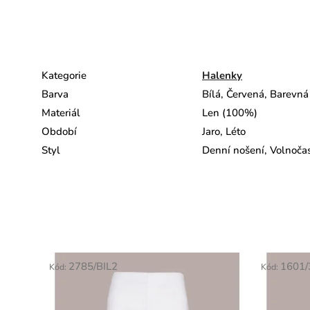
Kategorie
Halenky
Barva
Bílá, Červená, Barevná
Materiál
Len (100%)
Období
Jaro, Léto
Styl
Denní nošení, Volnočas
2785/BIL2
1601/
Kód:
Kód: