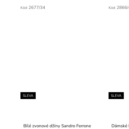
2677/34
2866/
Kód:
Kód:
SLEVA
SLEVA
Bílé zvonové džíny Sandro Ferrone
Dámské k