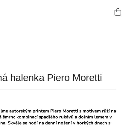
NÁKUP
KOŠÍK
á halenka Piero Moretti
me autorským printem Piero Moretti s motivem růží na
á šmrnc kombinací spadlého rukávů a dolním lemem v
ína. Skvěle se hodí na denní nošení v horkých dnech s