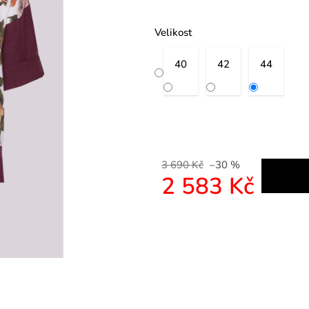
Velikost
40
42
44
3 690 Kč
–30 %
2 583 Kč
Měrná cena: