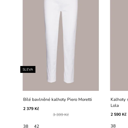
SLEVA
Bílé bavlněné kalhoty Piero Moretti
Kalhoty 
Lola
2 379 Kč
2 590 Kč
3 399 Kč
38
38
42