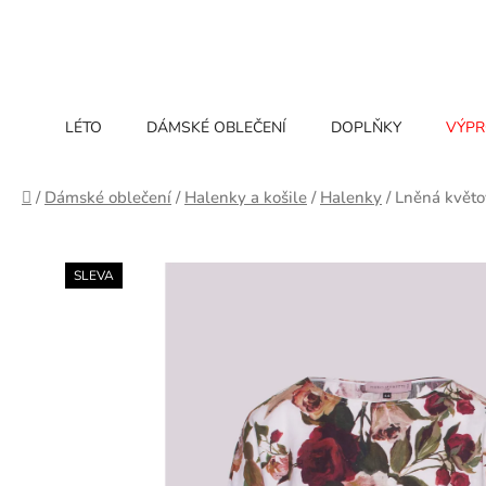
Přejít
na
obsah
LÉTO
DÁMSKÉ OBLEČENÍ
DOPLŇKY
VÝPR
Domů
/
Dámské oblečení
/
Halenky a košile
/
Halenky
/
Lněná květo
SLEVA