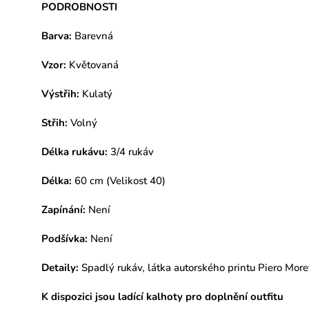
PODROBNOSTI
Barva:
Barevná
Vzor:
Květovaná
Výstřih:
Kulatý
Střih:
Volný
Délka rukávu:
3/4 rukáv
Délka:
60 cm (Velikost 40)
Zapínání:
Není
Podšívka:
Není
Detaily:
Spadlý rukáv, látka autorského printu Piero Moret
K dispozici jsou ladící kalhoty pro doplnění outfitu