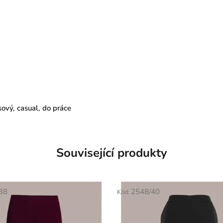
ový, casual, do práce
Související produkty
38
2548/40
Kód: