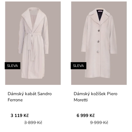
SLEVA
SLEVA
Dámský kabát Sandro
Dámský kožíšek Piero
Ferrone
Moretti
3 119 Kč
6 999 Kč
3 899 Kč
9 999 Kč