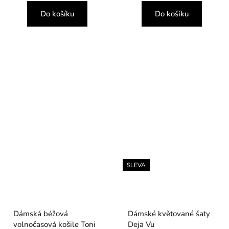
Do košíku
Do košíku
SLEVA
Dámská béžová
Dámské květované šaty
volnočasová košile Toni
Deja Vu