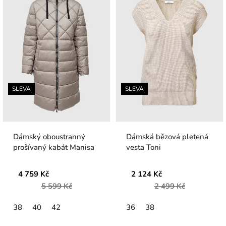
SLEVA
SLEVA
Dámský oboustranný
Dámská bězová pletená
prošívaný kabát Manisa
vesta Toni
4 759 Kč
2 124 Kč
5 599 Kč
2 499 Kč
38
40
42
36
38