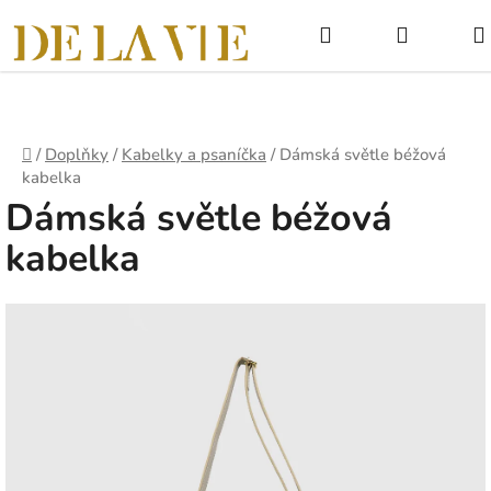
Přejít
Hledat
NÁKUPNÍ
na
obsah
KOŠÍK
Domů
/
Doplňky
/
Kabelky a psaníčka
/
Dámská světle béžová
kabelka
Dámská světle béžová
kabelka