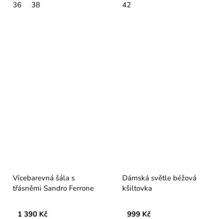
36
38
42
Vícebarevná šála s
Dámská světle béžová
třásněmi Sandro Ferrone
kšiltovka
1 390 Kč
999 Kč