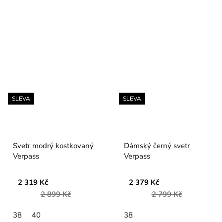
SLEVA
SLEVA
Svetr modrý kostkovaný
Dámský černý svetr
Verpass
Verpass
2 319 Kč
2 379 Kč
2 899 Kč
2 799 Kč
38
40
38