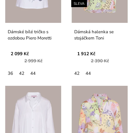
SLEVA
Dámské bílé tričko s
Dámská halenka se
ozdobou Piero Moretti
stojáčkem Toni
2 099 Kč
1 912 Kč
2 999 Kč
2 390 Kč
36
42
44
42
44