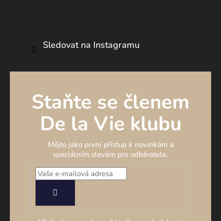
Sledovat na Instagramu
Staňte se členem
De la Vie klubu
Mějte jako první přístup k novinkám a
speciálním slevám pro odběratele.
PŘIHLÁSIT
SE