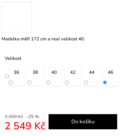
Modelka měří 172 cm a nosí velikost 40.
Velikost
36
38
40
42
44
46
3 399 Kč
–25 %
Do košíku
2 549 Kč
Měrná cena: