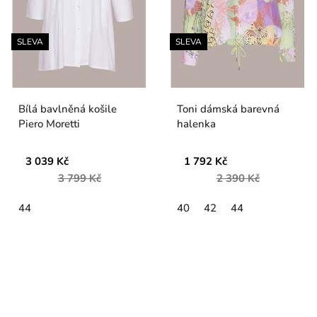
SLEVA
SLEVA
Bílá bavlněná košile
Toni dámská barevná
Piero Moretti
halenka
3 039 Kč
1 792 Kč
3 799 Kč
2 390 Kč
44
40
42
44