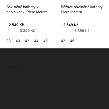
Bavlněné kalhoty v
Béžové bavlněné kalhoty
barvě khaki Piero Moretti
Piero Moretti
2 549 Kč
2 549 Kč
3 399 Kč
3 399 Kč
38
40
42
44
46
42
46
Z
á
p
Instagram
a
t
í