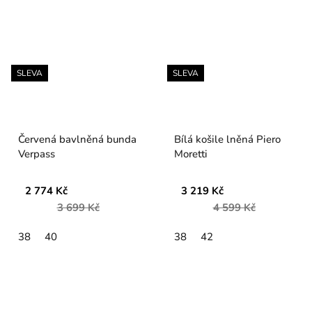
SLEVA
SLEVA
Červená bavlněná bunda
Bílá košile lněná Piero
Verpass
Moretti
2 774 Kč
3 219 Kč
3 699 Kč
4 599 Kč
38
40
38
42