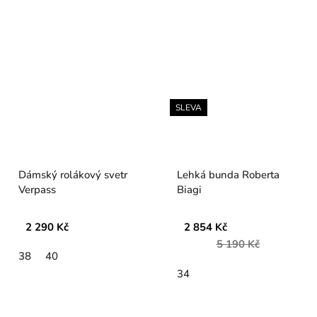
SLEVA
Dámský rolákový svetr
Lehká bunda Roberta
Verpass
Biagi
2 290 Kč
2 854 Kč
5 190 Kč
38
40
34