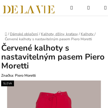
Přejít
Hledat
NÁKUPNÍ
na
obsah
KOŠÍK
Domů
/
Dámské oblečení
/
Kalhoty, džíny, kraťasy
/
Kalhoty
/
Červené kalhoty s nastavitelným pasem Piero Moretti
Červené kalhoty s
nastavitelným pasem Piero
Moretti
Značka:
Piero Moretti
SLEVA