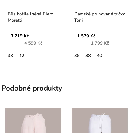
Bílá košile lněná Piero
Dámské pruhované tričko
Moretti
Toni
3 219 Kč
1 529 Kč
4 599 Kč
1 799 Kč
38
42
36
38
40
Podobné produkty