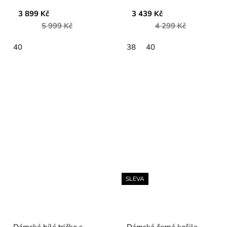
3 899 Kč
3 439 Kč
5 999 Kč
4 299 Kč
40
38
40
SLEVA
Dámské bílé tričko s
Dámská černá košile