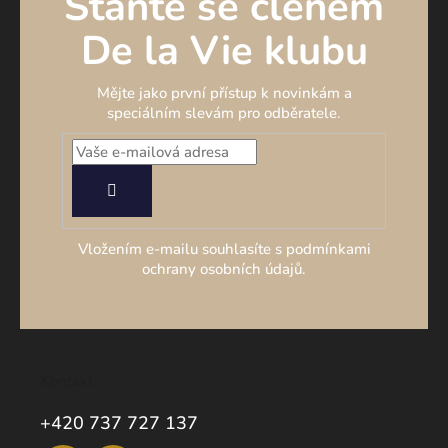
Staňte se členem
De la Vie klubu
Mějte jako první přístup k novinkám a
speciálním slevám pro odběratele.
PŘIHLÁSIT
SE
Vložením e-mailu souhlasíte s podmínkami
ochrany osobních údajů.
Kontakt
+420 737 727 137