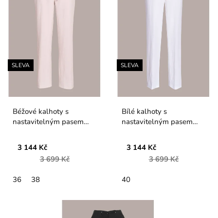
SLEVA
SLEVA
Béžové kalhoty s
Bílé kalhoty s
nastavitelným pasem
nastavitelným pasem
Piero Moretti
Piero Moretti
3 144 Kč
3 144 Kč
3 699 Kč
3 699 Kč
36
38
40