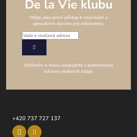
De la Vie klubu
Mějte jako první přístup k novinkám a
speciálním slevám pro odběratele.
PŘIHLÁSIT
SE
Vložením e-mailu souhlasíte s podmínkami
ochrany osobních údajů.
Kontakt
+420 737 727 137