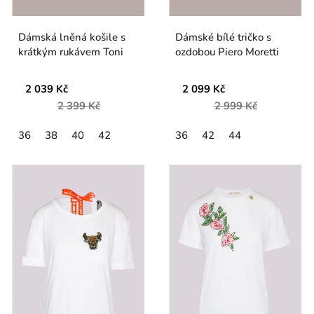
Dámská lněná košile s
Dámské bílé tričko s
krátkým rukávem Toni
ozdobou Piero Moretti
2 039 Kč
2 099 Kč
2 399 Kč
2 999 Kč
36
38
40
42
36
42
44