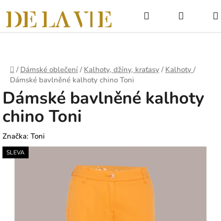
Přejít
Hledat
NÁKUPNÍ
na
obsah
KOŠÍK
Domů
/
Dámské oblečení
/
Kalhoty, džíny, kraťasy
/
Kalhoty
/
Dámské bavlněné kalhoty chino Toni
Dámské bavlněné kalhoty
chino Toni
Značka:
Toni
SLEVA