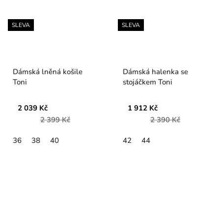
SLEVA
SLEVA
Dámská lněná košile
Dámská halenka se
Toni
stojáčkem Toni
2 039 Kč
1 912 Kč
2 399 Kč
2 390 Kč
36
38
40
42
44