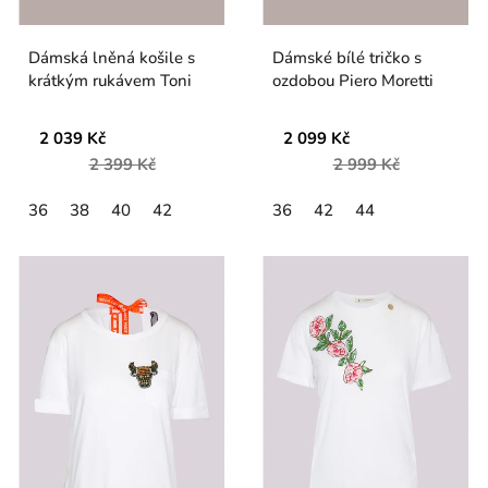
Dámská lněná košile s
Dámské bílé tričko s
krátkým rukávem Toni
ozdobou Piero Moretti
2 039 Kč
2 099 Kč
2 399 Kč
2 999 Kč
36
38
40
42
36
42
44