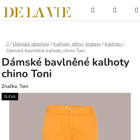
Přejít
Hledat
NÁKUPNÍ
na
obsah
KOŠÍK
Domů
/
Dámské oblečení
/
Kalhoty, džíny, kraťasy
/
Kalhoty
/
Dámské bavlněné kalhoty chino Toni
Dámské bavlněné kalhoty
chino Toni
Značka:
Toni
SLEVA