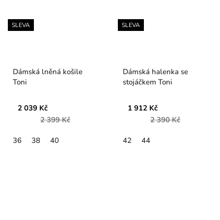
SLEVA
SLEVA
Dámská lněná košile
Dámská halenka se
Toni
stojáčkem Toni
2 039 Kč
1 912 Kč
2 399 Kč
2 390 Kč
36
38
40
42
44