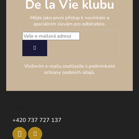
De la Vie klubu
Mějte jako první přístup k novinkám a
speciálním slevám pro odběratele.
PŘIHLÁSIT
SE
Vložením e-mailu souhlasíte s podmínkami
ochrany osobních údajů.
Kontakt
+420 737 727 137