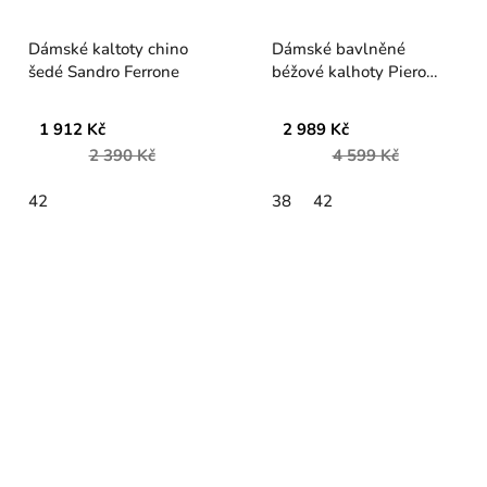
Dámské kaltoty chino
Dámské bavlněné
šedé Sandro Ferrone
béžové kalhoty Piero
Moretti
1 912 Kč
2 989 Kč
2 390 Kč
4 599 Kč
42
38
42