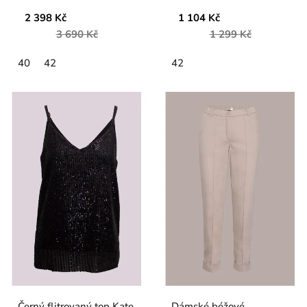
2 398 Kč
1 104 Kč
3 690 Kč
1 299 Kč
40
42
42
Černý flitrovaný top Kate
Dámské béžové