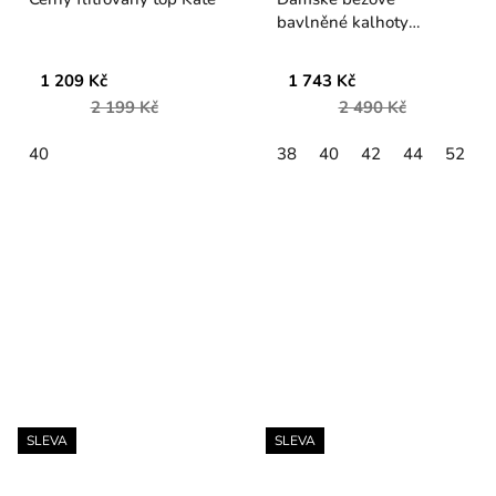
bavlněné kalhoty
Verpass
1 209 Kč
1 743 Kč
2 199 Kč
2 490 Kč
40
38
40
42
44
52
SLEVA
SLEVA