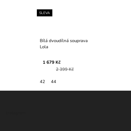
SLEVA
Bílá dvoudílná souprava
Lola
1 679 Kč
2 399 Kč
42
44
Z
á
p
Instagram
a
t