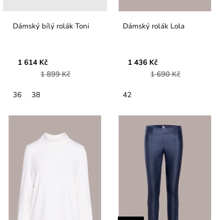
Dámský bílý rolák Toni
Dámský rolák Lola
1 614 Kč
1 436 Kč
1 899 Kč
1 690 Kč
36
38
42