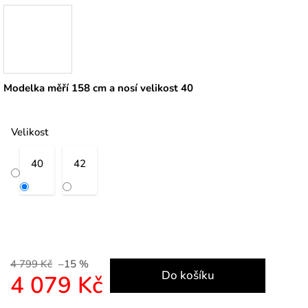
Modelka měří 158 cm a nosí velikost 40
Velikost
40
42
4 799 Kč
–15 %
Do košíku
4 079 Kč
Měrná cena: