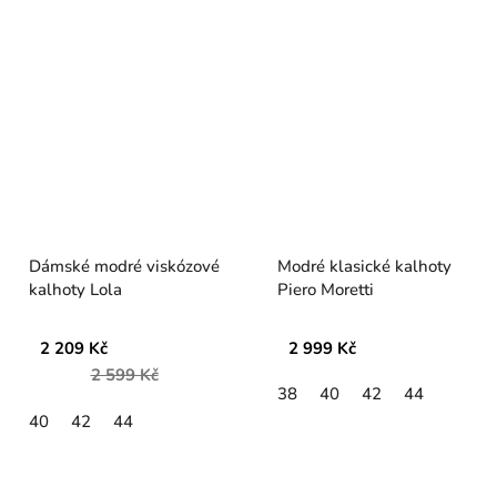
Dámské modré viskózové
Modré klasické kalhoty
kalhoty Lola
Piero Moretti
2 209 Kč
2 999 Kč
2 599 Kč
38
40
42
44
40
42
44