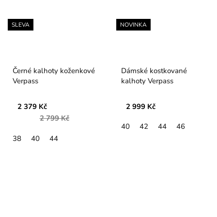
SLEVA
NOVINKA
Černé kalhoty koženkové
Dámské kostkované
Verpass
kalhoty Verpass
2 379 Kč
2 999 Kč
2 799 Kč
40
42
44
46
38
40
44