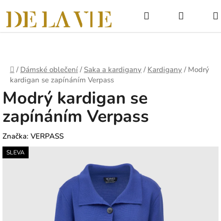
Přejít
Hledat
NÁKUPNÍ
na
obsah
KOŠÍK
Domů
/
Dámské oblečení
/
Saka a kardigany
/
Kardigany
/
Modrý
kardigan se zapínáním Verpass
Modrý kardigan se
zapínáním Verpass
Značka:
VERPASS
SLEVA