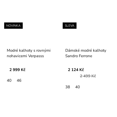
NOVINKA
SLEVA
Modré kalhoty s rovnými
Dámské modré kalhoty
nohavicemi Verpasss
Sandro Ferrone
2 999 Kč
2 124 Kč
2 499 Kč
40
46
38
40