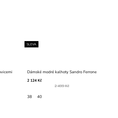
SLEVA
avicemi
Dámské modré kalhoty Sandro Ferrone
2 124 Kč
2 499 Kč
38
40