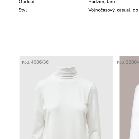
Období
Podzim, Jaro
Styl
Volnočasový, casual, do
4686/36
2288/
Kód:
Kód: