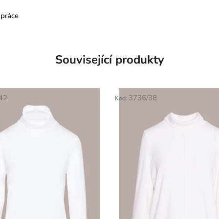
 práce
Související produkty
42
3736/38
Kód: