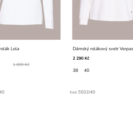
olák Lola
Dámský rolákový svetr Verpa
2 290 Kč
1 690 Kč
38
40
40
5502/40
Kód: