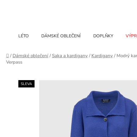
Přejít
na
obsah
LÉTO
DÁMSKÉ OBLEČENÍ
DOPLŇKY
VÝPR
Domů
/
Dámské oblečení
/
Saka a kardigany
/
Kardigany
/
Modrý kar
Verpass
SLEVA