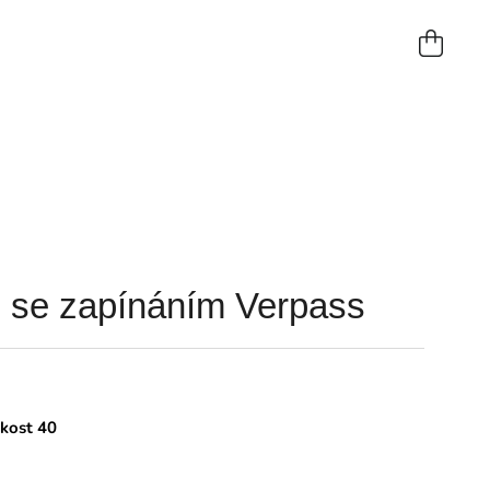
NÁKUP
KOŠÍK
 se zapínáním Verpass
ikost 40