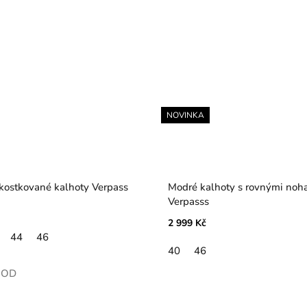
NOVINKA
ostkované kalhoty Verpass
Modré kalhoty s rovnými noh
Verpasss
2 999 Kč
44
46
40
46
MOD