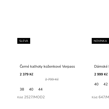
SLEVA
NOVINKA
Černé kalhoty koženkové Verpass
Dámské k
2 379 Kč
2 999 Kč
2 799 Kč
40
42
38
40
44
2527/MOD2
647/
Kód:
Kód: