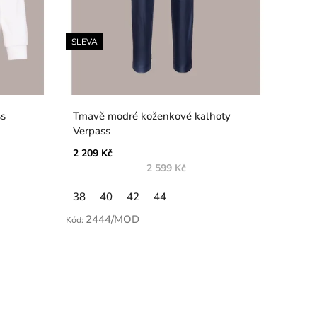
SLEVA
ss
Tmavě modré koženkové kalhoty
Verpass
2 209 Kč
2 599 Kč
38
40
42
44
2444/MOD
Kód: