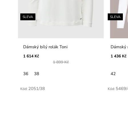
SLEVA
SLEVA
Dámský bílý rolák Toni
Dámský r
1 614 Kč
1 436 Kč
1 899 Kč
36
38
42
2051/38
5469/
Kód:
Kód: