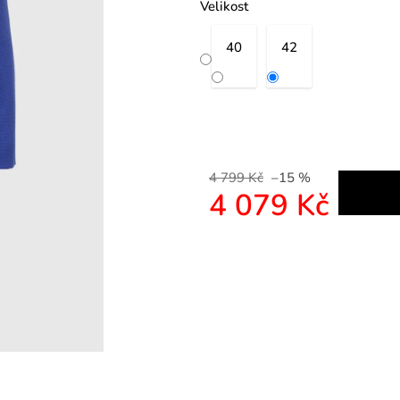
Velikost
40
42
4 799 Kč
–15 %
4 079 Kč
Měrná cena: