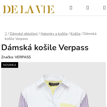
Přejít
Hledat
NÁKUPNÍ
na
obsah
KOŠÍK
Domů
/
Dámské oblečení
/
Halenky a košile
/
Košile
/
Dámská
košile Verpass
Dámská košile Verpass
Značka:
VERPASS
NOVINKA