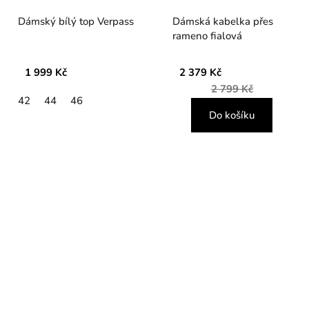
Dámský bílý top Verpass
Dámská kabelka přes
rameno fialová
1 999 Kč
2 379 Kč
2 799 Kč
42
44
46
Do košíku