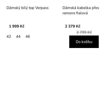
Dámský bílý top Verpass
Dámská kabelka přes
rameno fialová
1 999 Kč
2 379 Kč
2 799 Kč
42
44
46
Do košíku