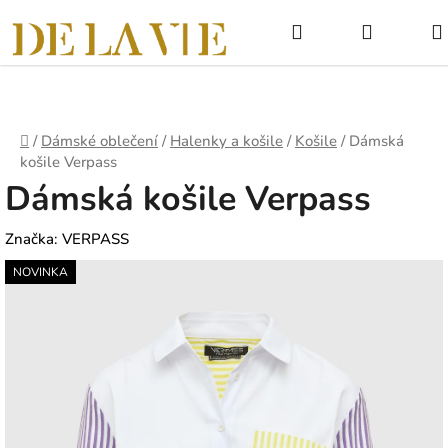
Přejít
Hledat
NÁKUPNÍ
na
obsah
KOŠÍK
Domů
/
Dámské oblečení
/
Halenky a košile
/
Košile
/
Dámská
košile Verpass
Dámská košile Verpass
Značka:
VERPASS
NOVINKA