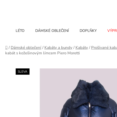
Přejít
na
obsah
LÉTO
DÁMSKÉ OBLEČENÍ
DOPLŇKY
VÝPR
Domů
/
Dámské oblečení
/
Kabáty a bundy
/
Kabáty
/
Prošívané kab
kabát s kožešinovým límcem Piero Moretti
SLEVA