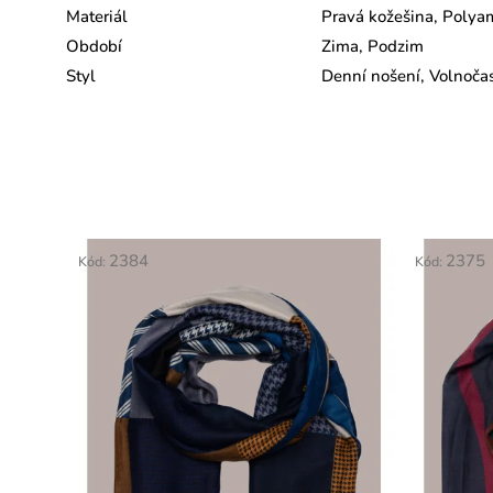
Materiál
Pravá kožešina, Polya
Období
Zima, Podzim
Styl
Denní nošení, Volnočas
2384
2375
Kód:
Kód: