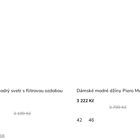
drý svetr s flitrovou ozdobou
Dámské modré džíny Piero Mo
3 222 Kč
3 799 Kč
3 199 Kč
42
46
38