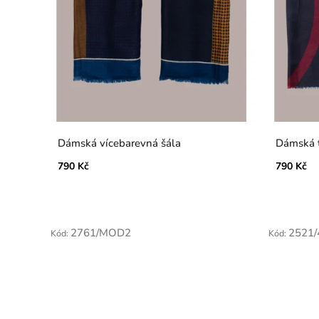
Dámská vícebarevná šála
Dámská 
790 Kč
790 Kč
2761/MOD2
2521/
Kód:
Kód: