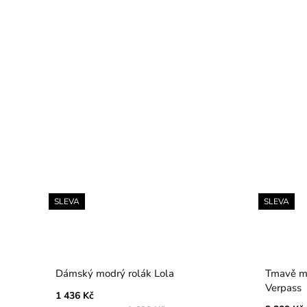
SLEVA
SLEVA
Dámský modrý rolák Lola
Tmavě m
Verpass
1 436 Kč