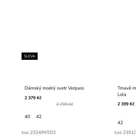
SLEVA
Dámský modrý svetr Verpass
Tmavě mo
Lola
2 379 Kč
2 399 Kč
2 799 Kč
40
42
42
2324/MOD2
2351/
Kód:
Kód: