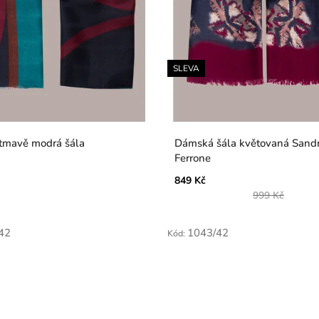
SLEVA
tmavě modrá šála
Dámská šála květovaná Sand
Ferrone
849 Kč
999 Kč
42
1043/42
Kód: