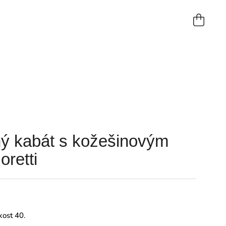
NÁKUP
KOŠÍK
ý kabát s kožešinovým
retti
kost 40.