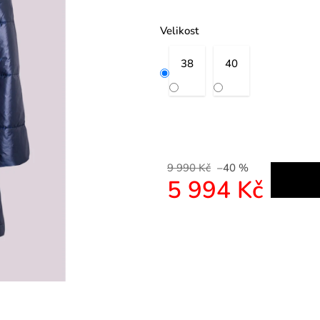
Velikost
38
40
9 990 Kč
–40 %
5 994 Kč
Měrná cena: