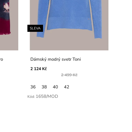
SLEVA
ro
Dámský modrý svetr Toni
2 124 Kč
2 499 Kč
36
38
40
42
1658/MOD
Kód: