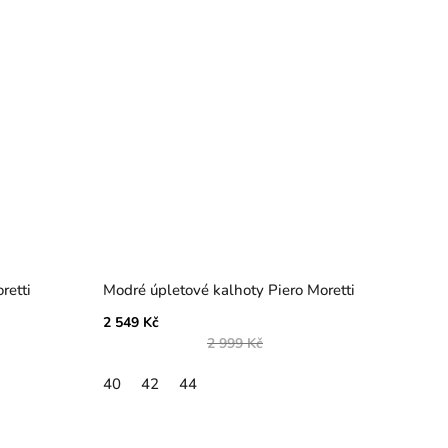
retti
Modré úpletové kalhoty Piero Moretti
2 549 Kč
2 999 Kč
40
42
44