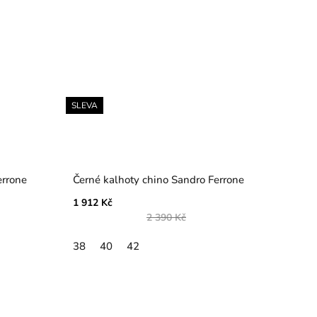
SLEVA
errone
Černé kalhoty chino Sandro Ferrone
1 912 Kč
2 390 Kč
38
40
42