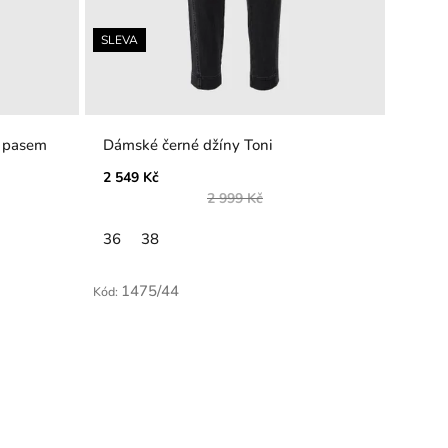
SLEVA
Dámské černé džíny Toni
2 549 Kč
2 999 Kč
36
38
1475/44
Kód: