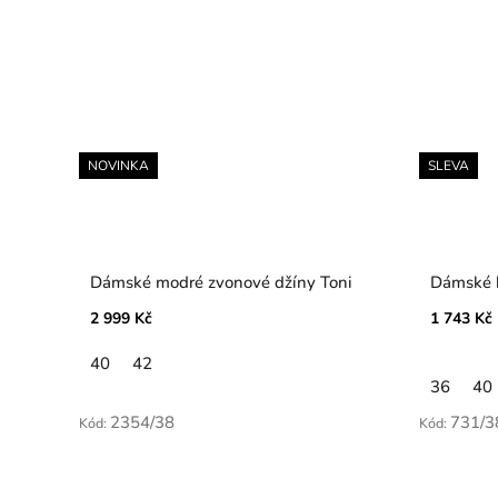
NOVINKA
SLEVA
Dámské modré zvonové džíny Toni
Dámské k
2 999 Kč
1 743 Kč
40
42
36
40
2354/38
731/3
Kód:
Kód: