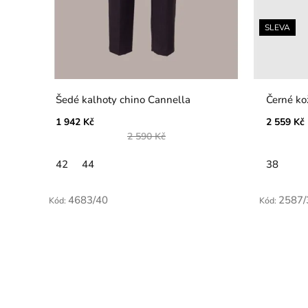
SLEVA
Šedé kalhoty chino Cannella
Černé ko
1 942 Kč
2 559 Kč
2 590 Kč
42
44
38
4683/40
2587/
Kód:
Kód: