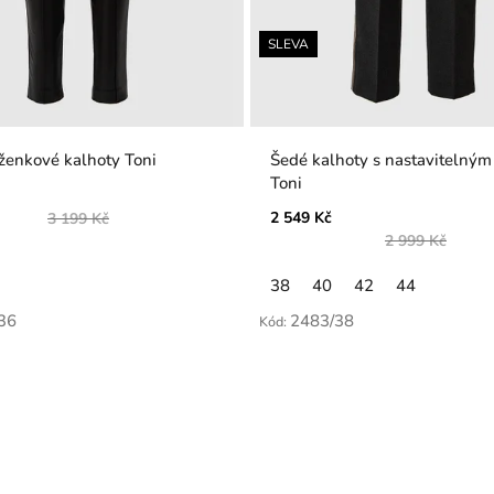
SLEVA
ženkové kalhoty Toni
Šedé kalhoty s nastavitelným pasem
Toni
2 549 Kč
3 199 Kč
2 999 Kč
38
40
42
44
36
2483/38
Kód: