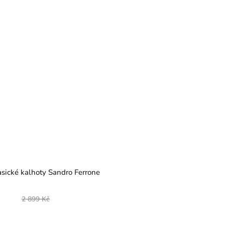
asické kalhoty Sandro Ferrone
2 899 Kč