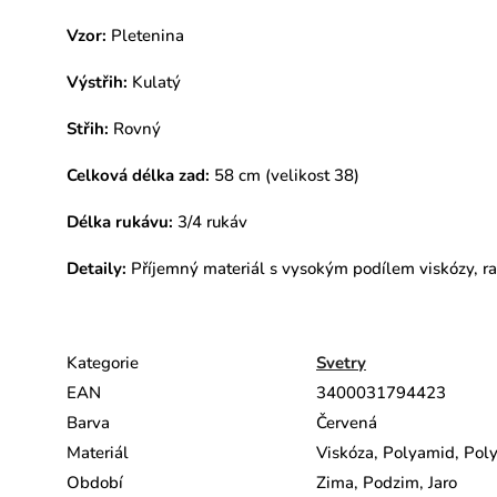
Vzor:
Pletenina
Výstřih:
Kulatý
Střih:
Rovný
Celková délka zad:
58 cm (velikost 38)
Délka rukávu:
3/4 rukáv
Detaily:
Příjemný materiál s vysokým podílem viskózy, r
Kategorie
Svetry
EAN
3400031794423
Barva
Červená
Materiál
Viskóza, Polyamid, Poly
Období
Zima, Podzim, Jaro