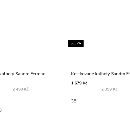
SLEVA
alhoty Sandro Ferrone
Kostkované kalhoty Sandro F
1 679 Kč
2 490 Kč
2 399 Kč
38
8