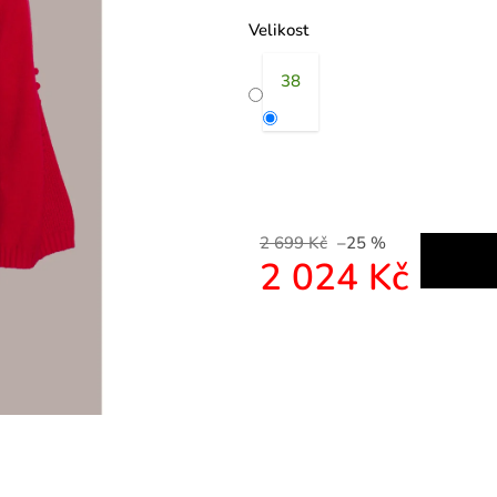
Velikost
38
2 699 Kč
–25 %
2 024 Kč
Měrná cena: