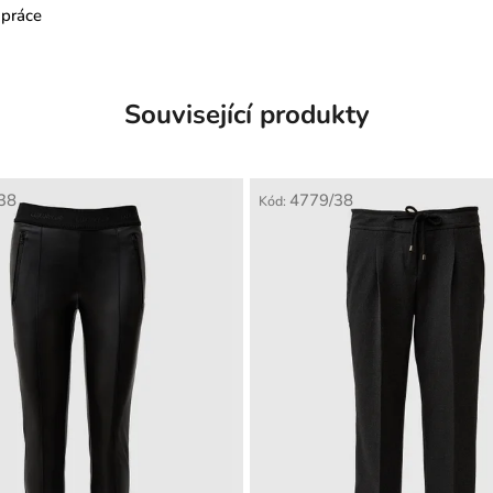
 práce
Související produkty
38
4779/38
Kód: