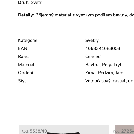
Druh:
Svetr
Detaily:
Příjemný materiál s vysokým podílem bavlny,
do
Kategorie
Svetry
EAN
4068341083003
Barva
Červená
Materiál
Bavlna, Polyakryl
Období
Zima, Podzim, Jaro
Styl
Volnočasový, casual, do
5538/40
2725/
Kód:
Kód: