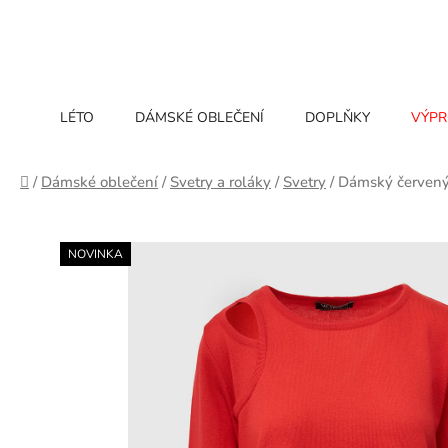
Přejít
na
obsah
LÉTO
DÁMSKÉ OBLEČENÍ
DOPLŇKY
VÝPR
Domů
/
Dámské oblečení
/
Svetry a roláky
/
Svetry
/
Dámský červený
NOVINKA