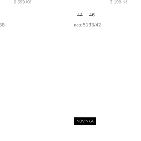
2 599 Kč
3 199 Kč
44
46
38
5133/42
Kód:
NOVINKA