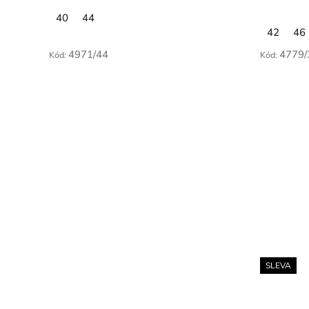
40
44
42
46
4971/44
4779/
Kód:
Kód:
SLEVA