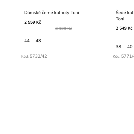
Dámské černé kalhoty Toni
Šedé kalhoty s nastavi
Toni
2 559 Kč
2 549 Kč
3 199 Kč
44
48
38
40
5732/42
5771/
Kód:
Kód: