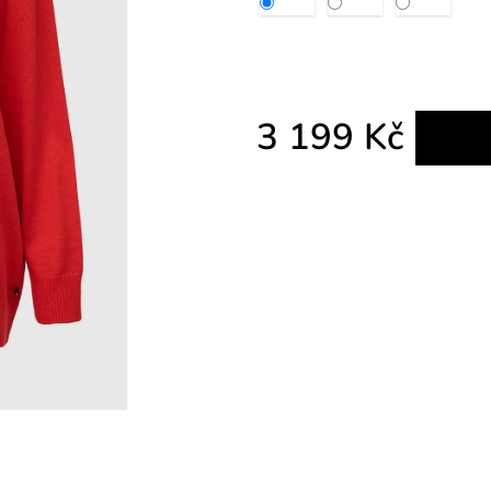
3 199 Kč
Měrná cena: