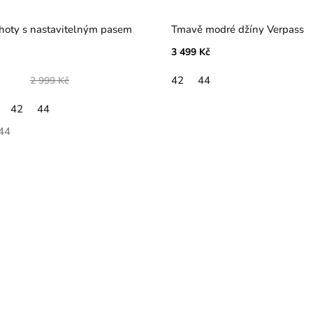
telným pasem
Tmavě modré džíny Verpass
3 499 Kč
42
44
2 999 Kč
42
44
44