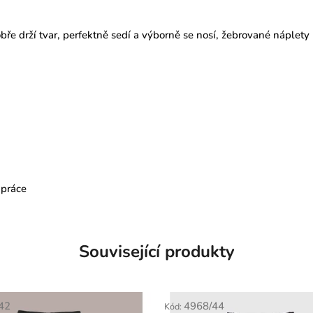
bře drží tvar, perfektně sedí a výborně se nosí,
žebrované náplety 
 práce
Související produkty
42
4968/44
Kód: