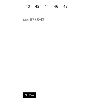
40
42
44
46
48
5738/42
Kód:
SLEVA