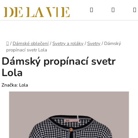
Přejít
Hledat
NÁKUPNÍ
na
obsah
KOŠÍK
Domů
/
Dámské oblečení
/
Svetry a roláky
/
Svetry
/
Dámský
propínací svetr Lola
Dámský propínací svetr
Lola
Značka:
Lola