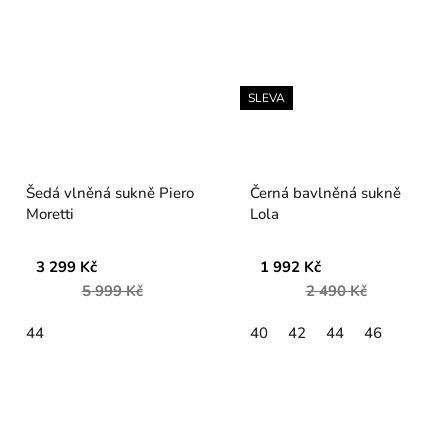
SLEVA
Šedá vlněná sukně Piero
Černá bavlněná sukně
Moretti
Lola
3 299 Kč
1 992 Kč
5 999 Kč
2 490 Kč
44
40
42
44
46