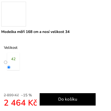
Modelka měří 168 cm a nosí velikost 34
Velikost
42
2 899 Kč
–15 %
Do košíku
2 464 Kč
Měrná cena: