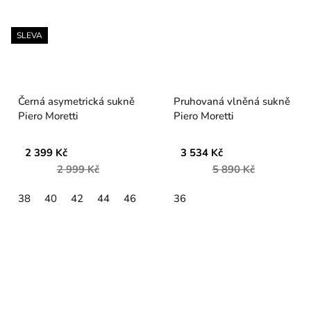
SLEVA
Černá asymetrická sukně
Pruhovaná vlněná sukně
Piero Moretti
Piero Moretti
2 399 Kč
3 534 Kč
2 999 Kč
5 890 Kč
38
40
42
44
46
36