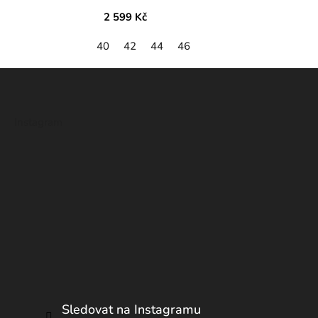
2 599 Kč
40
42
44
46
Z
á
p
Instagram
a
t
í
Sledovat na Instagramu