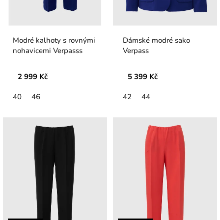
Modré kalhoty s rovnými
Dámské modré sako
nohavicemi Verpasss
Verpass
2 999 Kč
5 399 Kč
40
46
42
44