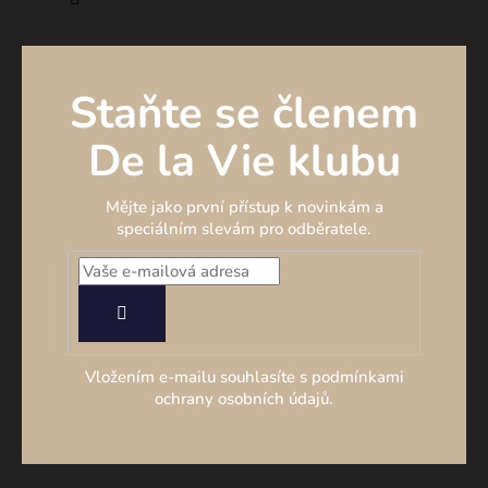
Staňte se členem
De la Vie klubu
Mějte jako první přístup k novinkám a
speciálním slevám pro odběratele.
PŘIHLÁSIT
SE
Vložením e-mailu souhlasíte s podmínkami
ochrany osobních údajů.