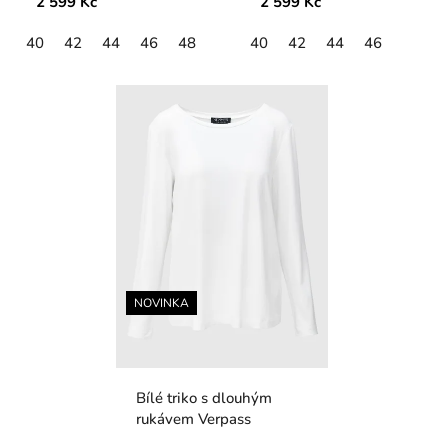
2 599 Kč
2 599 Kč
40
42
44
46
48
40
42
44
46
NOVINKA
Bílé triko s dlouhým
rukávem Verpass