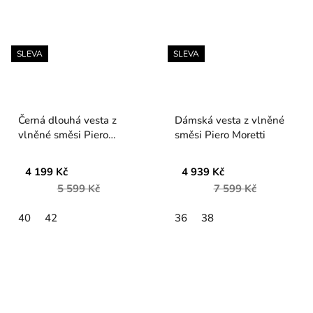
SLEVA
SLEVA
Černá dlouhá vesta z
Dámská vesta z vlněné
vlněné směsi Piero
směsi Piero Moretti
Moretti
4 199 Kč
4 939 Kč
5 599 Kč
7 599 Kč
40
42
36
38