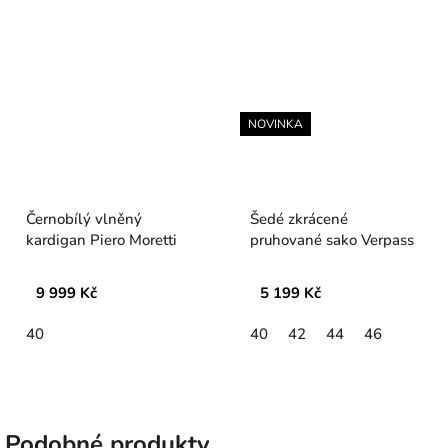
NOVINKA
Černobílý vlněný
Šedé zkrácené
kardigan Piero Moretti
pruhované sako Verpass
9 999 Kč
5 199 Kč
40
40
42
44
46
Podobné produkty