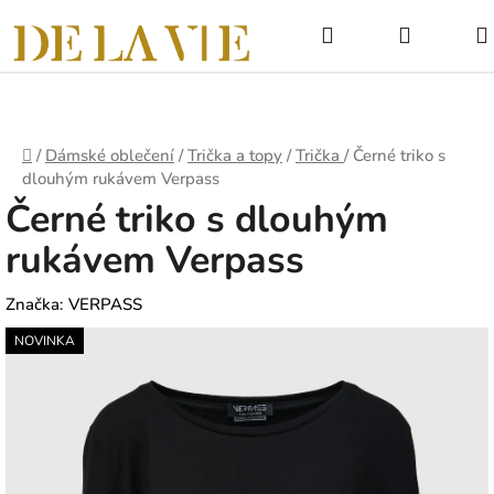
Přejít
Hledat
NÁKUPNÍ
na
obsah
KOŠÍK
Domů
/
Dámské oblečení
/
Trička a topy
/
Trička
/
Černé triko s
dlouhým rukávem Verpass
Černé triko s dlouhým
rukávem Verpass
Značka:
VERPASS
NOVINKA