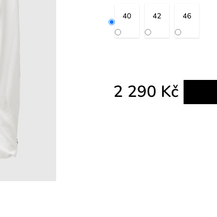
40
42
46
2 290 Kč
Měrná cena: