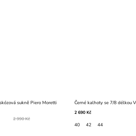
skózová sukně Piero Moretti
Černé kalhoty se 7/8 délkou 
2 690 Kč
2 990 Kč
40
42
44