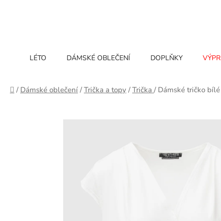
Přejít
na
obsah
LÉTO
DÁMSKÉ OBLEČENÍ
DOPLŇKY
VÝPR
Domů
/
Dámské oblečení
/
Trička a topy
/
Trička
/
Dámské tričko bílé