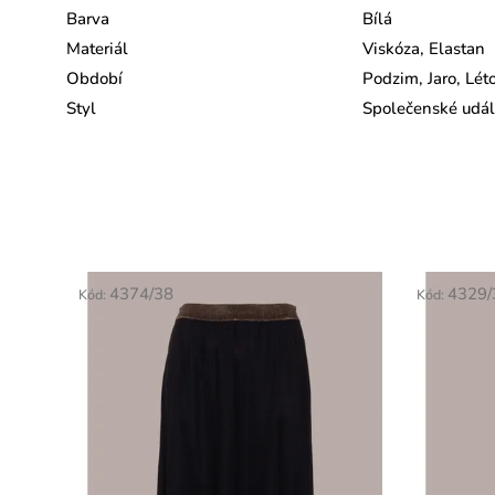
Barva
Bílá
Materiál
Viskóza, Elastan
Období
Podzim, Jaro, Lét
Styl
Společenské událo
4374/38
4329/
Kód:
Kód: