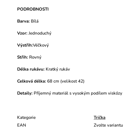
PODROBNOSTI
Barva:
Bílá
Vzor:
Jednoduchý
Výstřih:
Véčkový
Střih:
Rovný
Délka rukávu:
Kratký rukáv
Celková délka:
68 cm (velikost 42)
Detaily:
Příjemný materiál s vysokým podílem viskózy
Kategorie
Trička
EAN
Zvolte variantu