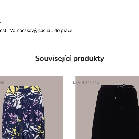
o
sti, Volnočasový, casual, do práce
Související produkty
38
4242/42
Kód: