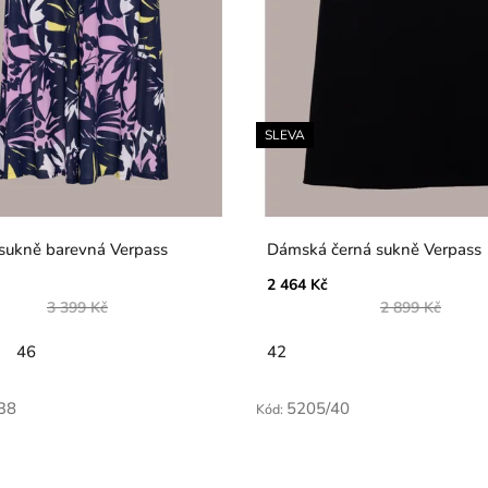
SLEVA
sukně barevná Verpass
Dámská černá sukně Verpass
2 464 Kč
3 399 Kč
2 899 Kč
46
42
38
5205/40
Kód: