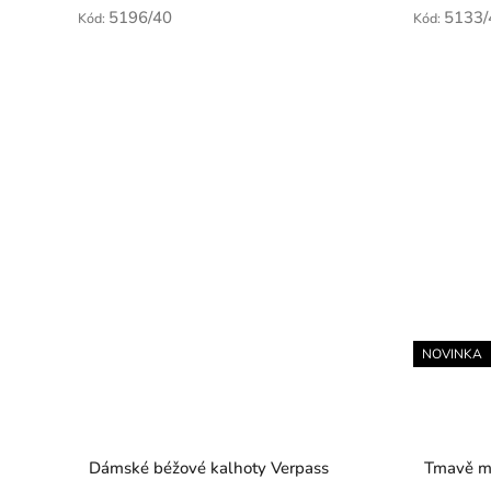
5196/40
5133/
Kód:
Kód:
NOVINKA
Dámské béžové kalhoty Verpass
Tmavě mo