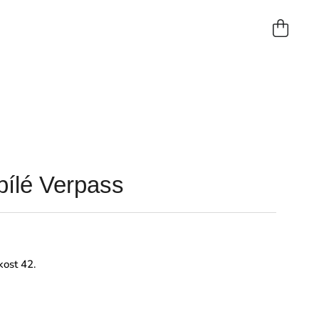
NÁKUP
KOŠÍK
bílé Verpass
kost 42.