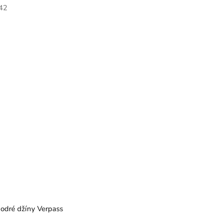
42
dré džíny Verpass