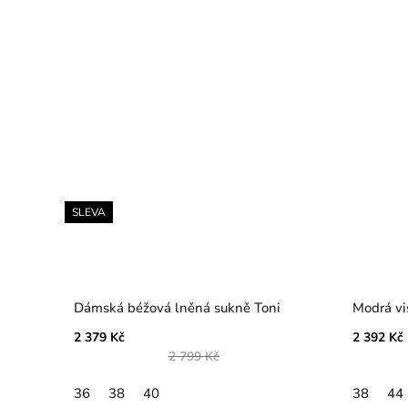
SLEVA
Dámská béžová lněná sukně Toni
Modrá vi
2 379 Kč
2 392 Kč
2 799 Kč
36
38
40
38
44