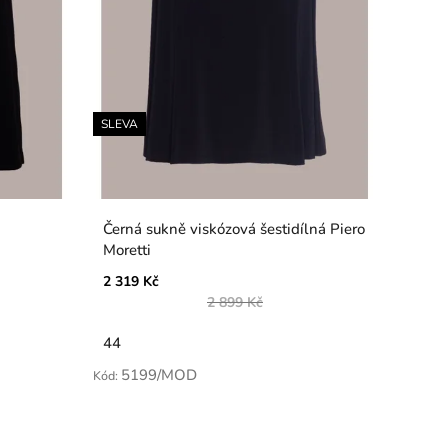
SLEVA
Černá sukně viskózová šestidílná Piero
Moretti
2 319 Kč
2 899 Kč
44
5199/MOD
Kód: