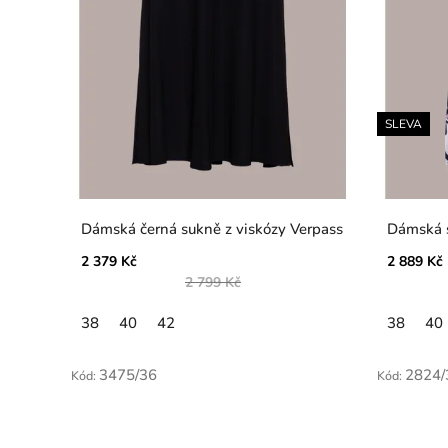
SLEVA
Dámská černá sukně z viskózy Verpass
Dámská 
2 379 Kč
2 889 Kč
2 799 Kč
38
40
42
38
40
3475/36
2824/
Kód:
Kód: