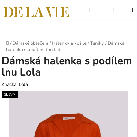
Přejít
Hledat
NÁKUPNÍ
na
obsah
KOŠÍK
Domů
/
Dámské oblečení
/
Halenky a košile
/
Tuniky
/
Dámská
halenka s podílem lnu Lola
Dámská halenka s podílem
lnu Lola
Značka:
Lola
SLEVA