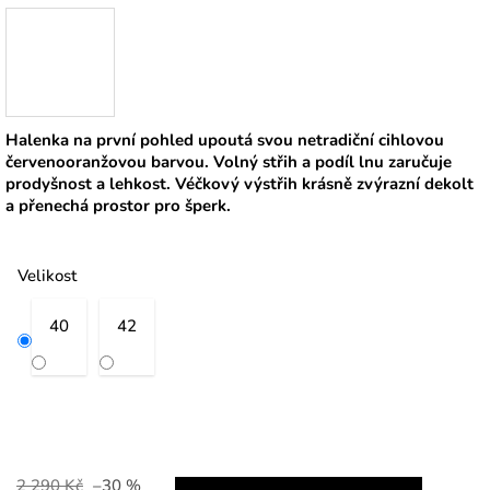
Halenka na první pohled upoutá svou netradiční cihlovou
červenooranžovou barvou. Volný střih a podíl lnu zaručuje
prodyšnost a lehkost. Véčkový výstřih krásně zvýrazní dekolt
a přenechá prostor pro šperk.
Velikost
40
42
2 290 Kč
–30 %