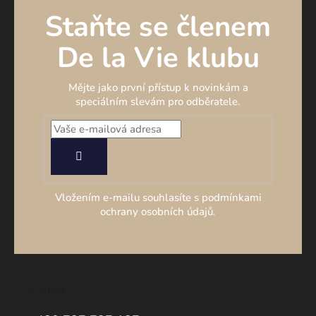
Staňte se členem
De la Vie klubu
Mějte jako první přístup k novinkám a
speciálním slevám pro odběratele.
PŘIHLÁSIT
SE
Vložením e-mailu souhlasíte s podmínkami
ochrany osobních údajů.
Kontakt