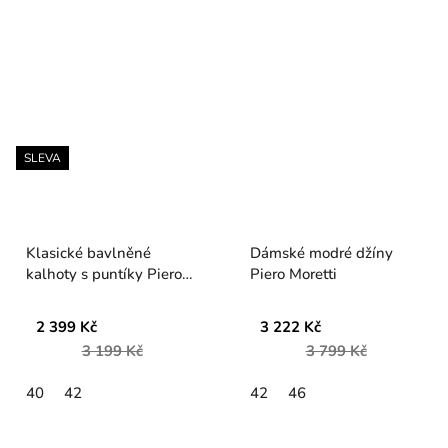
SLEVA
Klasické bavlněné
Dámské modré džíny
kalhoty s puntíky Piero
Piero Moretti
Moretti
2 399 Kč
3 222 Kč
3 199 Kč
3 799 Kč
40
42
42
46