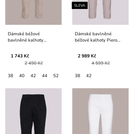
SLEVA
Dámské béžové
Dámské bavlněné
bavlněné kalhoty
béžové kalhoty Piero
Verpass
Moretti
1 743 Kč
2 989 Kč
2 490 Kč
4 599 Kč
38
40
42
44
52
38
42