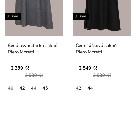
SLEVA
SLEVA
Šedá asymetrická sukně
Černá áčková sukně
Piero Moretti
Piero Moretti
2 399 Kč
2 549 Kč
2 999 Kč
2 999 Kč
40
42
44
46
42
44