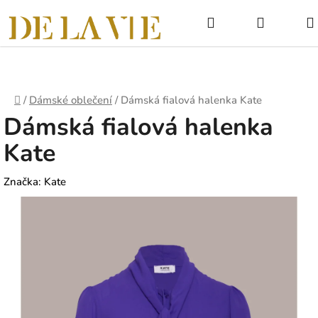
Přejít
Hledat
NÁKUPNÍ
na
obsah
KOŠÍK
Domů
/
Dámské oblečení
/
Dámská fialová halenka Kate
Dámská fialová halenka
Kate
Značka:
Kate