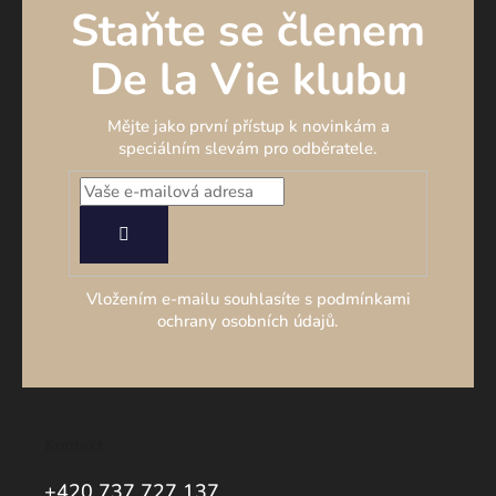
Staňte se členem
De la Vie klubu
Mějte jako první přístup k novinkám a
speciálním slevám pro odběratele.
PŘIHLÁSIT
SE
Vložením e-mailu souhlasíte s podmínkami
ochrany osobních údajů.
Kontakt
+420 737 727 137