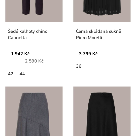
Šedé kalhoty chino
Černá skládaná sukně
Cannella
Piero Moretti
1 942 Kč
3 799 Kč
2 590 Kč
36
42
44