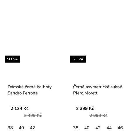
SLEVA
SLEVA
Dámské černé kalhoty
Černá asymetrická sukně
Sandro Ferrone
Piero Moretti
2 124 Kč
2 399 Kč
2 499 Kč
2 999 Kč
38
40
42
38
40
42
44
46