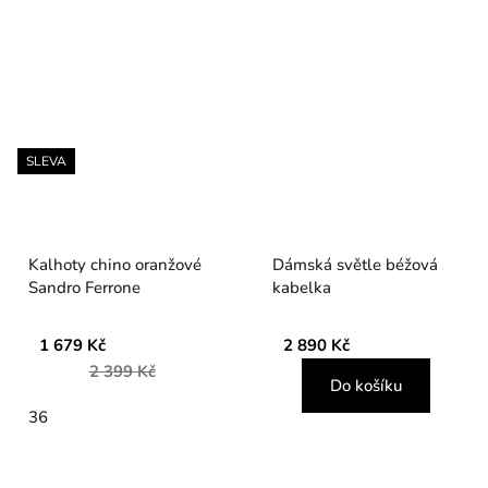
SLEVA
Kalhoty chino oranžové
Dámská světle béžová
Sandro Ferrone
kabelka
1 679 Kč
2 890 Kč
2 399 Kč
Do košíku
36