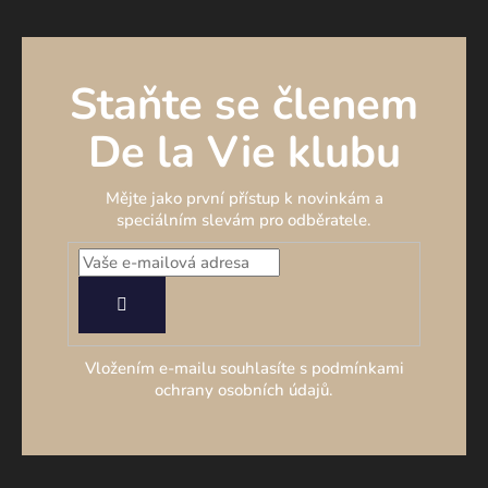
Staňte se členem
De la Vie klubu
Mějte jako první přístup k novinkám a
speciálním slevám pro odběratele.
PŘIHLÁSIT
SE
Vložením e-mailu souhlasíte s podmínkami
ochrany osobních údajů.