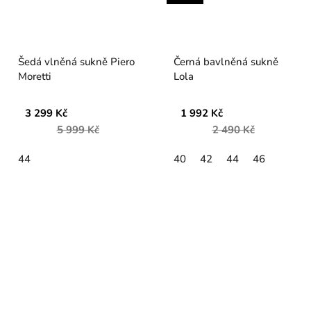
Šedá vlněná sukně Piero
Černá bavlněná sukně
Moretti
Lola
3 299 Kč
1 992 Kč
5 999 Kč
2 490 Kč
44
40
42
44
46