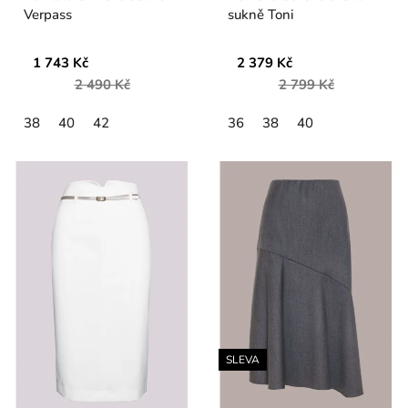
Verpass
sukně Toni
1 743 Kč
2 379 Kč
2 490 Kč
2 799 Kč
38
40
42
36
38
40
SLEVA