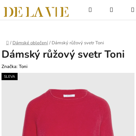
Přejít
Hledat
NÁKUPNÍ
na
obsah
KOŠÍK
Domů
/
Dámské oblečení
/
Dámský růžový svetr Toni
Dámský růžový svetr Toni
Značka:
Toni
SLEVA