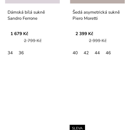
Dámská bílá sukně
Šedá asymetrická sukně
Sandro Ferrone
Piero Moretti
1 679 Kč
2 399 Kč
2 799 Kč
2 999 Kč
34
36
40
42
44
46
SLEVA