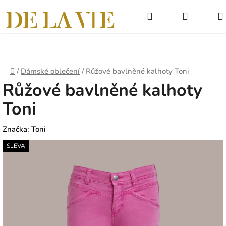
Přejít
Hledat
NÁKUPNÍ
na
obsah
KOŠÍK
Domů
/
Dámské oblečení
/
Růžové bavlněné kalhoty Toni
Růžové bavlněné kalhoty
Toni
Značka:
Toni
SLEVA