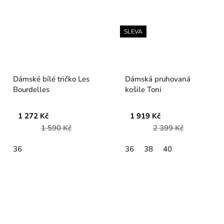
SLEVA
Dámské bílé tričko Les
Dámská pruhovaná
Bourdelles
košile Toni
1 272 Kč
1 919 Kč
1 590 Kč
2 399 Kč
36
36
38
40