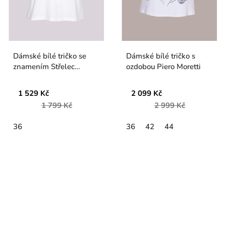
Dámské bílé tričko se
Dámské bílé tričko s
znamením Střelec
ozdobou Piero Moretti
Mangano
1 529 Kč
2 099 Kč
1 799 Kč
2 999 Kč
36
36
42
44