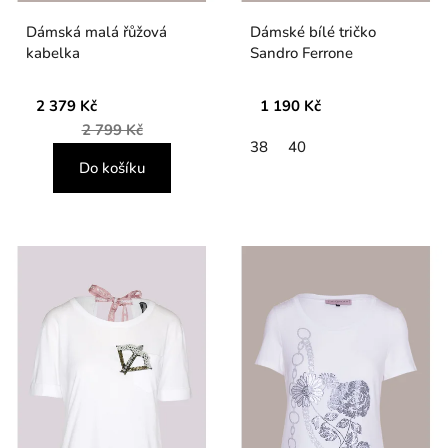
Dámská malá řůžová
Dámské bílé tričko
kabelka
Sandro Ferrone
2 379 Kč
1 190 Kč
2 799 Kč
38
40
Do košíku