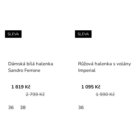
SLEVA
SLEVA
Dámská bílá halenka
Růžová halenka s volány
Sandro Ferrone
Imperial
1 819 Kč
1 095 Kč
2 799 Kč
1 990 Kč
36
38
36