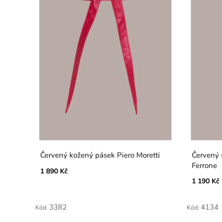
Červený kožený pásek Piero Moretti
Červený 
Ferrone
1 890 Kč
1 190 Kč
3382
4134
Kód:
Kód: