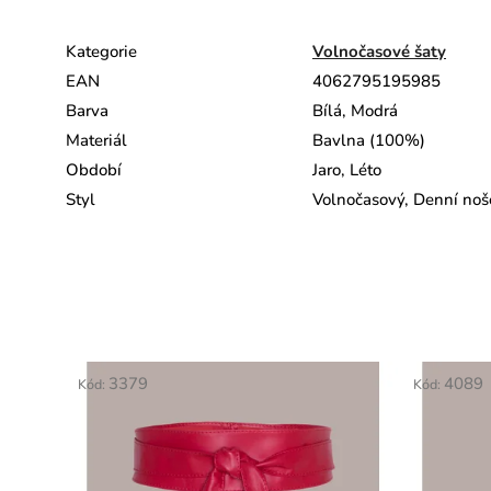
Kategorie
Volnočasové šaty
EAN
4062795195985
Barva
Bílá, Modrá
Materiál
Bavlna (100%)
Období
Jaro, Léto
Styl
Volnočasový, Denní noš
3379
4089
Kód:
Kód: