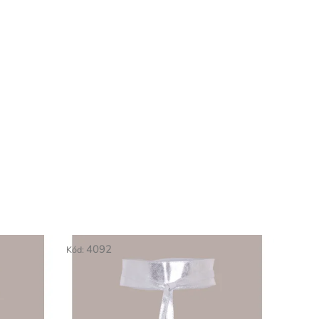
4092
Kód: