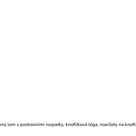
ený lem s postranními rozparky
, knoflíková léga, m
anžety na knofl