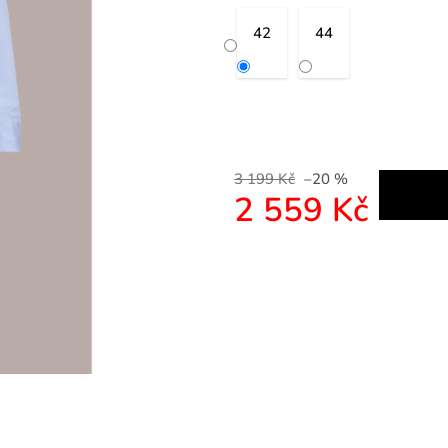
42
44
3 199 Kč
–20 %
2 559 Kč
Měrná cena: