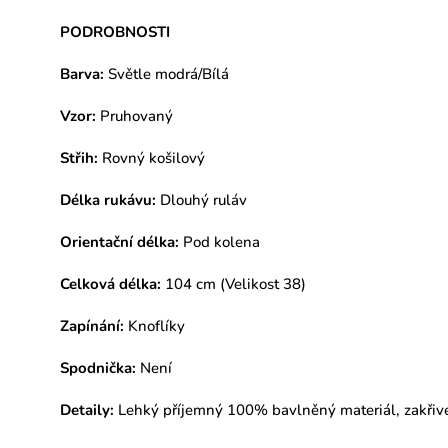
PODROBNOSTI
Barva:
Světle modrá/Bílá
Vzor:
Pruhovaný
Střih:
Rovný košilový
Délka rukávu:
Dlouhý ruláv
Orientační délka:
Pod kolena
Celková délka:
104 cm (Velikost 38)
Zapínání:
Knoflíky
Spodnička:
Není
Detaily:
Lehký příjemný 100% bavlněný materiál, z
akřiv