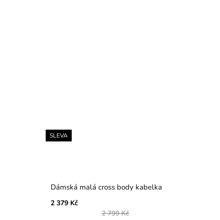
SLEVA
Dámská malá cross body kabelka
2 379 Kč
2 799 Kč