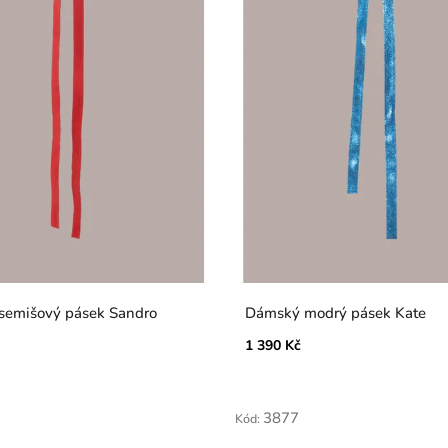
semišový pásek Sandro
Dámský modrý pásek Kate
1 390 Kč
3877
Kód: