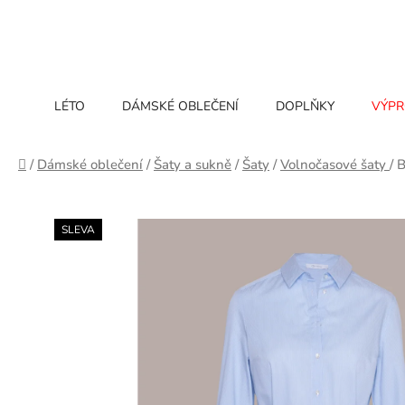
Přejít
na
obsah
LÉTO
DÁMSKÉ OBLEČENÍ
DOPLŇKY
VÝPR
Domů
/
Dámské oblečení
/
Šaty a sukně
/
Šaty
/
Volnočasové šaty
/
B
SLEVA