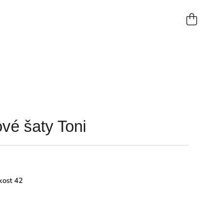
NÁKUP
KOŠÍK
vé šaty Toni
kost 42