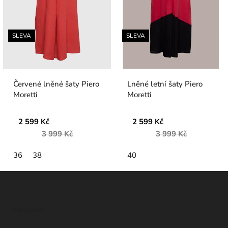
SLEVA
SLEVA
Červené lněné šaty Piero
Lněné letní šaty Piero
Moretti
Moretti
2 599 Kč
2 599 Kč
3 999 Kč
3 999 Kč
36
38
40
Z
á
p
Instagram
a