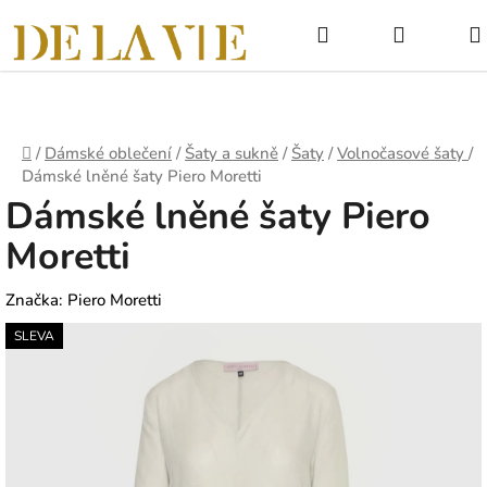
Přejít
Hledat
NÁKUPNÍ
na
obsah
KOŠÍK
Domů
/
Dámské oblečení
/
Šaty a sukně
/
Šaty
/
Volnočasové šaty
/
Dámské lněné šaty Piero Moretti
Dámské lněné šaty Piero
Moretti
Značka:
Piero Moretti
SLEVA