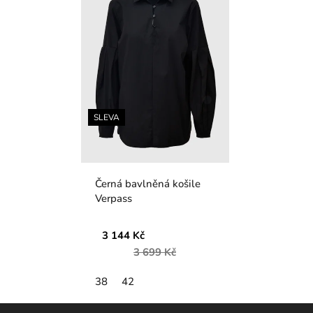
SLEVA
Černá bavlněná košile
Verpass
3 144 Kč
3 699 Kč
38
42
Z