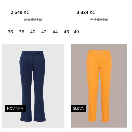
2 549 Kč
3 824 Kč
3 399 Kč
4 499 Kč
36
38
40
42
44
46
40
NOVINKA
SLEVA