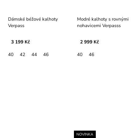
Dámské béžové kalhoty
Modré kalhoty s rovnými
Verpass
nohavicemi Verpasss
3 199 Kč
2 999 Kč
40
42
44
46
40
46
NOVINKA