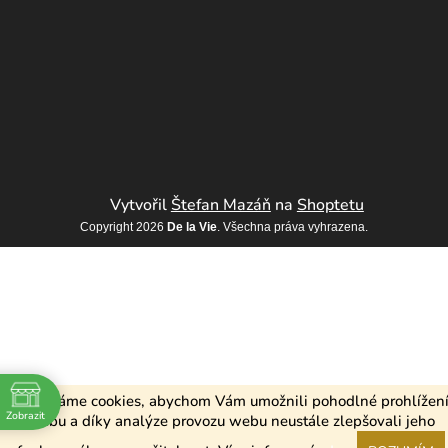
Vytvořil
Štefan Mazáň
na
Shoptetu
Copyright 2026
De la Vie
. Všechna práva vyhrazena.
Používáme cookies, abychom Vám umožnili pohodlné prohlížen
Zobrazit
webu a díky analýze provozu webu neustále zlepšovali jeho
 2