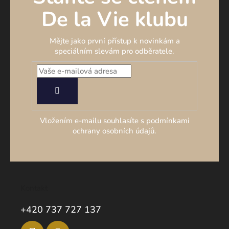
De la Vie klubu
Mějte jako první přístup k novinkám a
speciálním slevám pro odběratele.
PŘIHLÁSIT
SE
Vložením e-mailu souhlasíte s podmínkami
ochrany osobních údajů.
Kontakt
+420 737 727 137