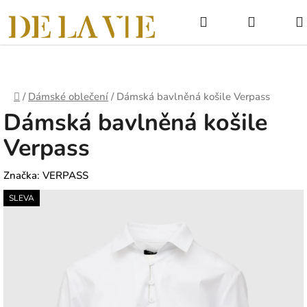
Přejít
Hledat
NÁKUPNÍ
na
obsah
KOŠÍK
Domů
/
Dámské oblečení
/
Dámská bavlněná košile Verpass
Dámská bavlněná košile
Verpass
Značka:
VERPASS
SLEVA