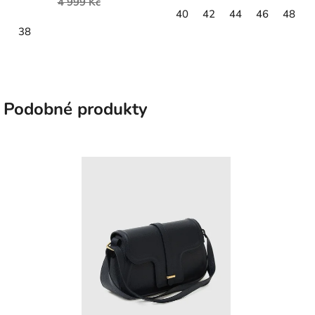
4 999 Kč
40
42
44
46
48
38
Podobné produkty