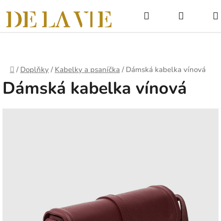
Přejít
Hledat
NÁKUPNÍ
na
obsah
KOŠÍK
Domů
/
Doplňky
/
Kabelky a psaníčka
/
Dámská kabelka vínová
Dámská kabelka vínová