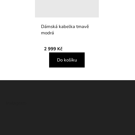
Dámská kabelka tmavě
modrá
2 999 Kč
Do košíku
Z
á
p
Instagram
a
t
í