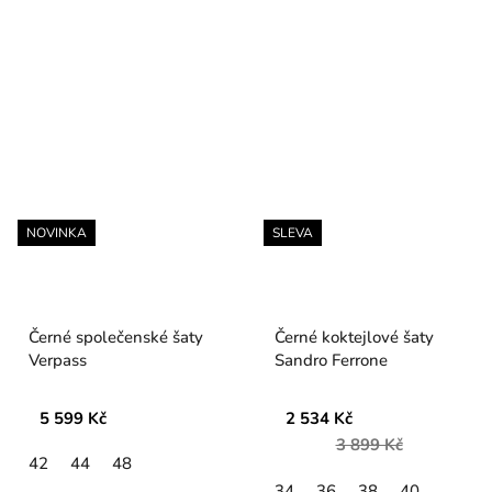
NOVINKA
SLEVA
Černé společenské šaty
Černé koktejlové šaty
Verpass
Sandro Ferrone
5 599 Kč
2 534 Kč
3 899 Kč
42
44
48
34
36
38
40