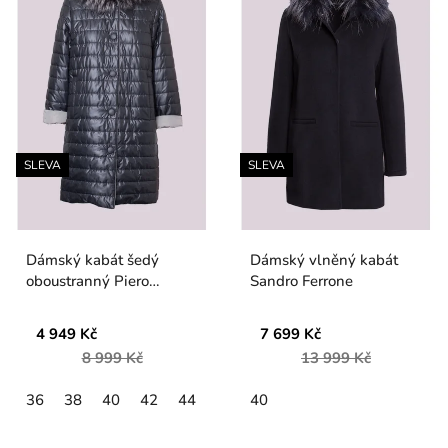
SLEVA
SLEVA
Dámský kabát šedý
Dámský vlněný kabát
oboustranný Piero
Sandro Ferrone
Moretti
4 949 Kč
7 699 Kč
8 999 Kč
13 999 Kč
36
38
40
42
44
40