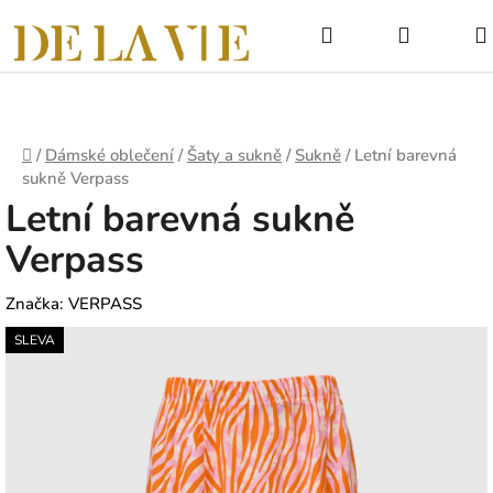
Přejít
Hledat
NÁKUPNÍ
na
obsah
KOŠÍK
Domů
/
Dámské oblečení
/
Šaty a sukně
/
Sukně
/
Letní barevná
sukně Verpass
Letní barevná sukně
Verpass
Značka:
VERPASS
SLEVA