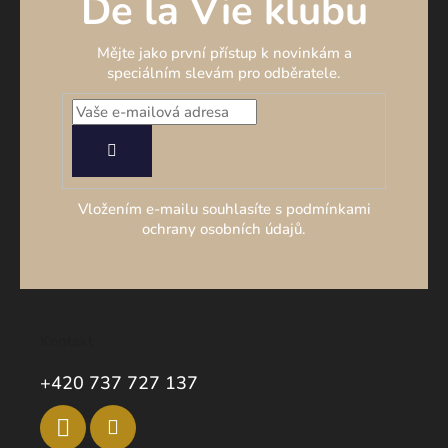
De la Vie klubu
Mějte jako první přístup k novinkám a
speciálním slevám pro odběratele.
PŘIHLÁSIT
SE
Vložením e-mailu souhlasíte s podmínkami
ochrany osobních údajů.
Kontakt
+420 737 727 137