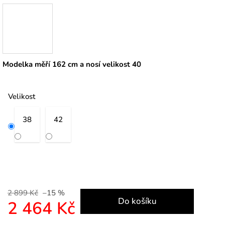
Modelka měří 162 cm a nosí velikost 40
Velikost
38
42
2 899 Kč
–15 %
Do košíku
2 464 Kč
Měrná cena: