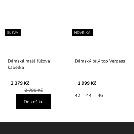
SLEVA
NOVINKA
Dámská malá řůžová
Dámský bílý top Verpass
kabelka
2 379 Kč
1 999 Kč
2 799 Kč
42
44
46
Do košíku
Z
á