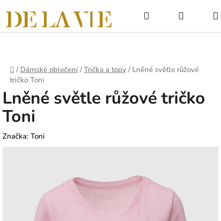
Přejít
Hledat
NÁKUPNÍ
na
obsah
KOŠÍK
Domů
/
Dámské oblečení
/
Trička a topy
/
Lněné světle růžové
tričko Toni
Lněné světle růžové tričko
Toni
Značka:
Toni